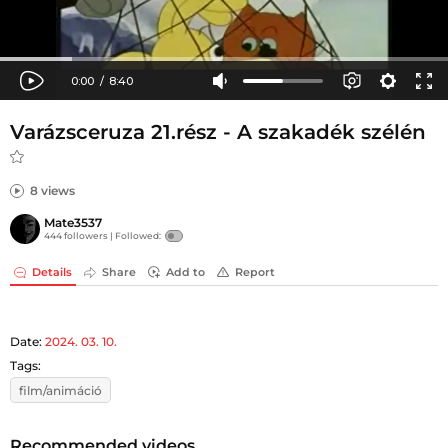
Varázsceruza 21.rész - A szakadék szélén
8 views
Mate3537
444 followers |
Followed:
Details
Share
Add to
Report
Date:
2024. 03. 10.
Tags:
film/animáció
Recommended videos