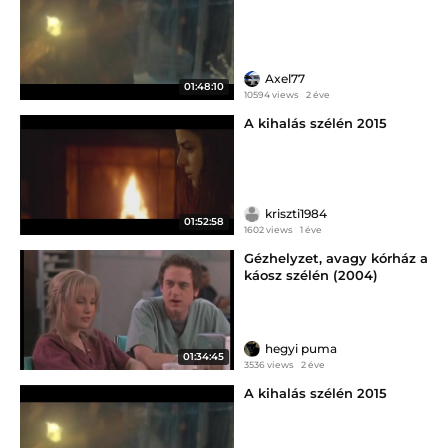
Axel77
01:48:10
10594 views
2 éve
A kihalás szélén 2015
kriszti1984
01:52:58
1602 views
1 éve
Gézhelyzet, avagy kórház a
káosz szélén (2004)
hegyi puma
01:34:45
3536 views
2 éve
A kihalás szélén 2015