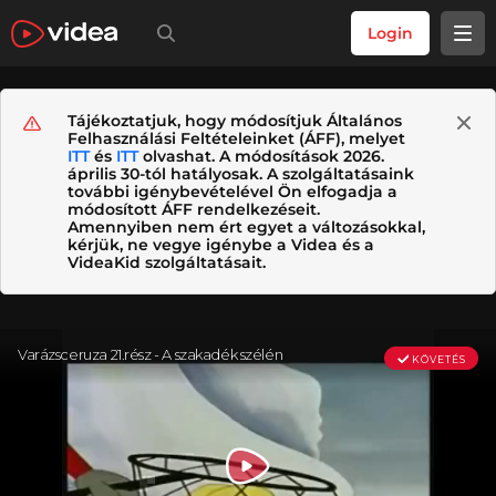
Login
Tájékoztatjuk, hogy módosítjuk Általános
Felhasználási Feltételeinket (ÁFF), melyet
ITT
és
ITT
olvashat. A módosítások 2026.
április 30-tól hatályosak. A szolgáltatásaink
további igénybevételével Ön elfogadja a
módosított ÁFF rendelkezéseit.
Amennyiben nem ért egyet a változásokkal,
kérjük, ne vegye igénybe a Videa és a
VideaKid szolgáltatásait.