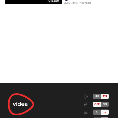
01:52:58
2992 views
7 hónapja
HU
EN
OFF
ON