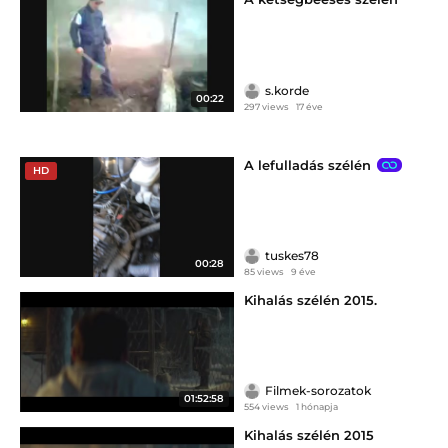
s.korde
00:22
297 views
17 éve
A lefulladás szélén
HD
tuskes78
00:28
85 views
9 éve
Kihalás szélén 2015.
Filmek-sorozatok
01:52:58
554 views
1 hónapja
Kihalás szélén 2015