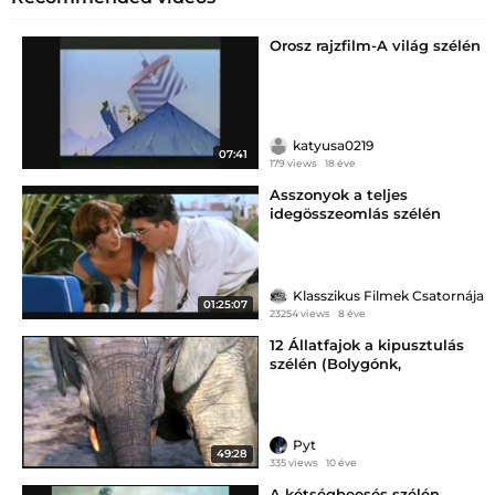
Orosz rajzfilm-A világ szélén
katyusa0219
07:41
179 views
18 éve
Asszonyok a teljes
idegösszeomlás szélén
Klasszikus Filmek Csatornája
01:25:07
23254 views
8 éve
12 Állatfajok a kipusztulás
szélén (Bolygónk,
Pyt
49:28
335 views
10 éve
A kétségbeesés szélén