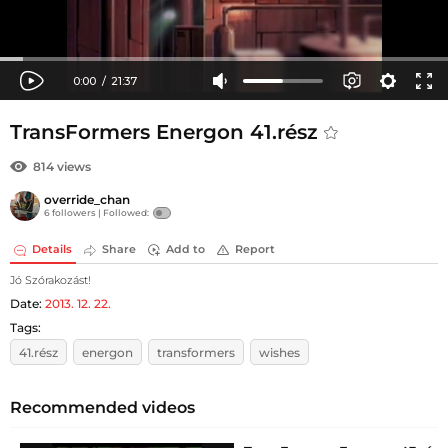
TransFormers Energon 41.rész
814 views
override_chan
6 followers |
Followed:
Details
Share
Add to
Report
Jó Szórakozást!
Date:
2013. 12. 22.
Tags:
41.rész
energon
transformers
wishes
Recommended videos