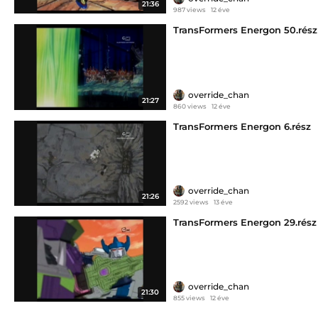
21:36
987 views
12 éve
TransFormers Energon 50.rész
override_chan
21:27
860 views
12 éve
TransFormers Energon 6.rész
override_chan
21:26
2592 views
13 éve
TransFormers Energon 29.rész
override_chan
21:30
855 views
12 éve