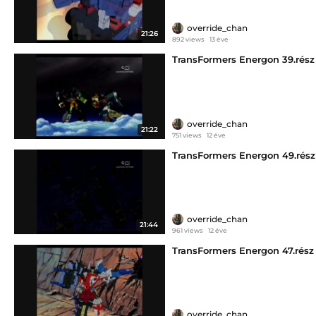
override_chan
21:26
892 views
13 éve
TransFormers Energon 39.rész
override_chan
21:22
751 views
12 éve
TransFormers Energon 49.rész
override_chan
21:44
961 views
12 éve
TransFormers Energon 47.rész
override_chan