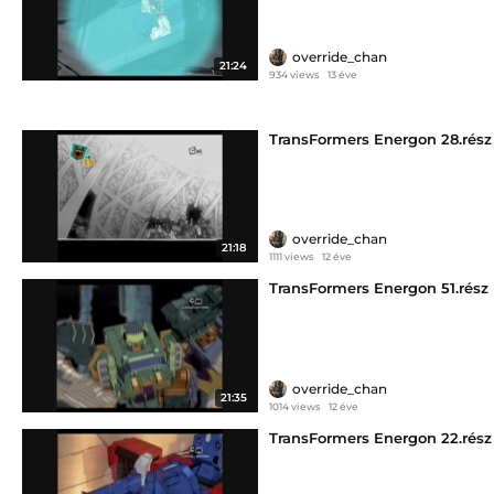
override_chan
21:24
934 views
13 éve
TransFormers Energon 28.rész
override_chan
21:18
1111 views
12 éve
TransFormers Energon 51.rész
override_chan
21:35
1014 views
12 éve
TransFormers Energon 22.rész