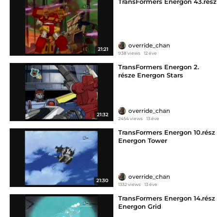
TransFormers Energon 43.rész
override_chan
21:21
938 views
12 éve
TransFormers Energon 2.
része Energon Stars
override_chan
21:32
2454 views
13 éve
TransFormers Energon 10.rész
Energon Tower
override_chan
21:30
1332 views
13 éve
TransFormers Energon 14.rész
Energon Grid