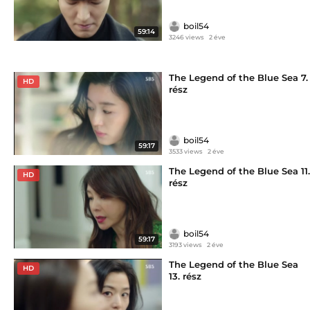
boil54
59:14
3246 views
2 éve
The Legend of the Blue Sea 7.
HD
rész
boil54
59:17
3533 views
2 éve
The Legend of the Blue Sea 11.
HD
rész
boil54
59:17
3193 views
2 éve
The Legend of the Blue Sea
HD
13. rész