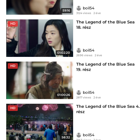
boil54
59:16
3124 views
2 éve
The Legend of the Blue Sea
HD
18. rész
boil54
01:02:20
2696 views
2 éve
The Legend of the Blue Sea
HD
19. rész
boil54
01:00:26
2817 views
2 éve
The Legend of the Blue Sea 4.
HD
rész
boil54
58:32
3163 views
2 éve