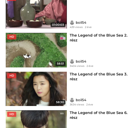
boil54
01:00:03
439 views
2 éve
The Legend of the Blue Sea 2.
HD
rész
boil54
58:51
3404 views
2 éve
The Legend of the Blue Sea 3.
HD
rész
boil54
58:30
3634 views
2 éve
The Legend of the Blue Sea 6.
HD
rész