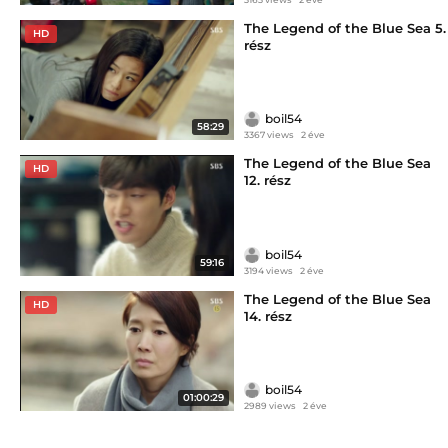
The Legend of the Blue Sea 5.
HD
rész
boil54
58:29
3367 views
2 éve
The Legend of the Blue Sea
HD
12. rész
boil54
59:16
3194 views
2 éve
The Legend of the Blue Sea
HD
14. rész
boil54
01:00:29
2989 views
2 éve