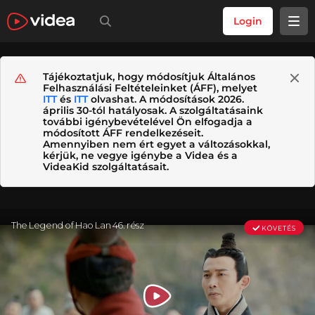
Login
Tájékoztatjuk, hogy módosítjuk Általános
Felhasználási Feltételeinket (ÁFF), melyet
ITT
és
ITT
olvashat. A módosítások 2026.
április 30-tól hatályosak. A szolgáltatásaink
további igénybevételével Ön elfogadja a
módosított ÁFF rendelkezéseit.
Amennyiben nem ért egyet a változásokkal,
kérjük, ne vegye igénybe a Videa és a
VideaKid szolgáltatásait.