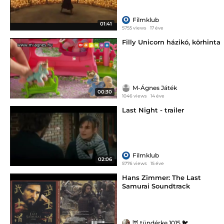
Filmklub
01:41
5755 views
17 éve
Filly Unicorn házikó, körhinta
M-Ágnes Játék
00:30
1046 views
14 éve
Last Night - trailer
Filmklub
02:06
5776 views
15 éve
Hans Zimmer: The Last
Samurai Soundtrack
🦉 tündérke 1015 🐦