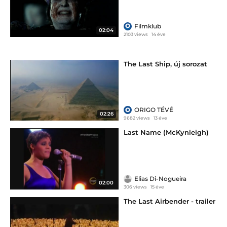
Filmklub
02:04
2103 views
14 éve
The Last Ship, új sorozat
ORIGO TÉVÉ
02:26
9682 views
13 éve
Last Name (McKynleigh)
Elias Di-Nogueira
02:00
306 views
15 éve
The Last Airbender - trailer