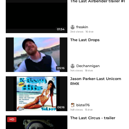
The Last Airbender trailer #1
freakin
01:54
344 views
16 éve
The Last Drops
Dechannigan
05:16
144 views
18 éve
Jason Parker-Last Unicorn
RMX
bistei76
06:16
148 views
15 éve
The Last Circus - trailer
HD