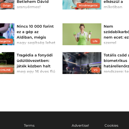
Betlehem Dávid
elkészül a
utóbbi napokat, az
nagyjából tudja, hogy mi
Origo
Mindmegette
aranyérmes!
mikróban
a helyzet” - fogalmazott a
kormányfő.
Zseniális taktikát
A kánikulában s
választott a magyar úszó,
nincs kedve a for
amivel sokkolta a teljes
mellett állni, de
mezőnyt a döntőben.
mégis valami éd
Nincs 10 000 forint
Nem
vágysz? Ezek a b
sütemények nem
ez a gép az
szódabikarb
gyorsan elkészül
Aldiban, mégis
nem ecet: ez
nem fűtik fel a l
sőt, még
megette
Life
nagy segítség lehet
szerrel
energiatakaréko
megoldást is nyú
a takarításban
baktériumm
mintha a sütőt
é tehető a k
A takarítás sokak számára
használnánk.
Tragédia a fonyódi
Totális csőd
időigényes és fárasztó
csaptelep
üdülőövezetben:
biometrikus
feladat, ezért minden
olyan eszköz jól jön, amely
A lakásunk
játék közben halt
határellenőrz
gyorsabbá és egyszerűbbé
leggyakrabban h
SONLINE
VG
meg egy 16 éves fiú
rendszere: te
teszi a munkát. A kézi
felületei rejteget
gőztisztító egyre
legtöbb kórokozó
káosz, tombo
A kapufa alá szorult a
népszerűbb, hiszen
fiatal fiú.
vegyszerek nélkül, forró
repterek és a.
gőzzel segít fellazítani a
Az EU biometrik
szennyeződéseket, így
határellenőrzési 
számos felületen
totális káoszt hoz
hatékony segítséget
nyári turista
nyújthat.
csúcsszezonba.
Terms
Advertise!
Cookies