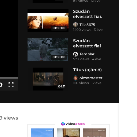
84 views
12 éve
Szudán
elveszett fiai.
Tilla5675
01:50:00
1490 views
3 éve
Szudán
elveszett fiai
Templar
01:50:00
573 views
4 éve
Titus (ajánló)
olcsomester
150 views
12 éve
04:11
19 views