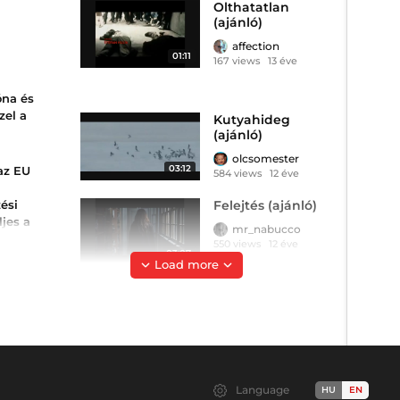
Olthatatlan
(ajánló)
enkinek
affection
ró sütő
01:11
167 views
13 éve
 mi van ha
esre
ögrés
 csak
óna és
nek, de
zel a
akást sem,
Kutyahideg
(ajánló)
sabb
jtanak,
entess
olcsomester
onyhai
03:12
 az EU
584 views
12 éve
Felejtés (ajánló)
ési
asznált
ljes a
ik a
mr_nabucco
t.
lnak a
550 views
12 éve
03:07
..
Load more
us
rendszere
Vihar (ajánló)
ott a
affection
126 views
13 éve
02:34
Harag (ajánló)
Language
HU
EN
mr_nabucco