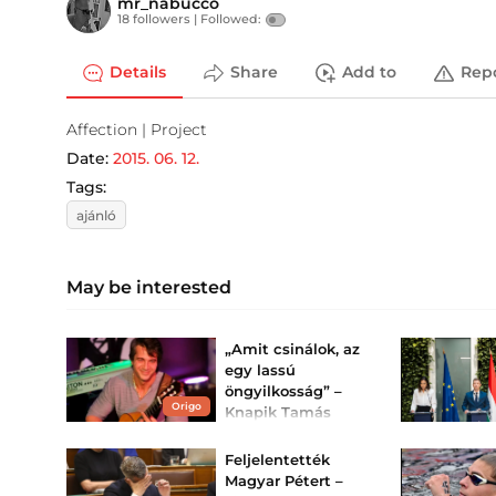
mr_nabucco
18 followers |
Followed:
Details
Share
Add to
Rep
Affection | Project
Date:
2015. 06. 12.
Tags:
ajánló
May be interested
„Amit csinálok, az
egy lassú
öngyilkosság” –
Origo
Knapik Tamás
autista fia nevelése
kapcsán vallott
Feljelentették
Knapik Tamás mai napig
Magyar Pétert –
együtt alszik a kisfiával.