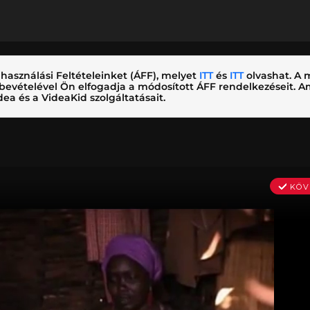
használási Feltételeinket (ÁFF), melyet
ITT
és
ITT
olvashat. A m
nybevételével Ön elfogadja a módosított ÁFF rendelkezéseit.
ea és a VideaKid szolgáltatásait.