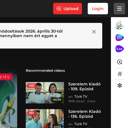
Upload
Login
ódosítások 2026. április 30-tól
 Amennyiben nem ért egyet a
Recommended videos
Szerelem kiadó
HD
- 109. Epizód
Türk TV
44:34
1955 views
2 éve
Szerelem Kiadó
HD
- 136. Epizód
Türk TV
41:02