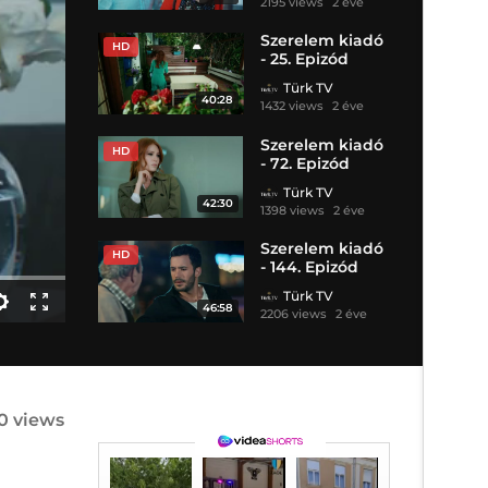
2195 views
2 éve
Szerelem kiadó
HD
- 25. Epizód
Türk TV
40:28
1432 views
2 éve
Szerelem kiadó
HD
- 72. Epizód
Türk TV
42:30
1398 views
2 éve
Szerelem kiadó
HD
- 144. Epizód
Türk TV
46:58
2206 views
2 éve
30 views