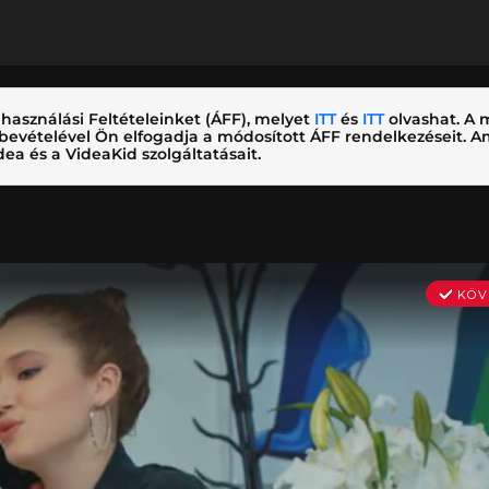
használási Feltételeinket (ÁFF), melyet
ITT
és
ITT
olvashat. A m
nybevételével Ön elfogadja a módosított ÁFF rendelkezéseit.
ea és a VideaKid szolgáltatásait.