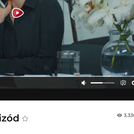
pizód
3.3