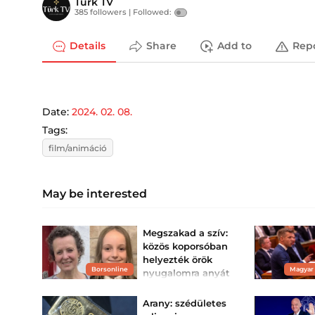
Türk TV
385 followers |
Followed:
Details
Share
Add to
Rep
Date:
2024. 02. 08.
Tags:
film/animáció
May be interested
Megszakad a szív:
közös koporsóban
helyezték örök
Borsonline
Magyar
nyugalomra anyát
és lányát
Közös koporsóban
Arany: szédületes
helyezték örök