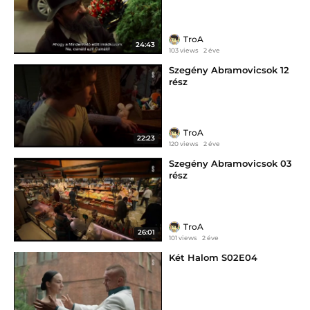
TroA
24:43
103 views
2 éve
Szegény Abramovicsok 12
rész
TroA
22:23
120 views
2 éve
Szegény Abramovicsok 03
rész
TroA
26:01
101 views
2 éve
Két Halom S02E04