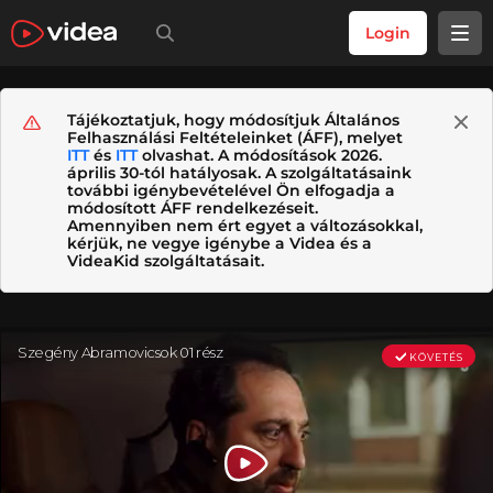
Login
Tájékoztatjuk, hogy módosítjuk Általános
Felhasználási Feltételeinket (ÁFF), melyet
ITT
és
ITT
olvashat. A módosítások 2026.
április 30-tól hatályosak. A szolgáltatásaink
további igénybevételével Ön elfogadja a
módosított ÁFF rendelkezéseit.
Amennyiben nem ért egyet a változásokkal,
kérjük, ne vegye igénybe a Videa és a
VideaKid szolgáltatásait.