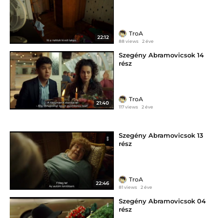
TroA
22:12
88 views
2 éve
Szegény Abramovicsok 14
rész
TroA
21:40
117 views
2 éve
Szegény Abramovicsok 13
rész
TroA
22:46
81 views
2 éve
Szegény Abramovicsok 04
rész