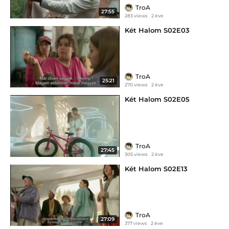
TroA
27:55
283 views
2 éve
Két Halom S02E03
TroA
25:21
270 views
2 éve
Két Halom S02E05
TroA
27:45
305 views
2 éve
Két Halom S02E13
TroA
27:09
377 views
2 éve