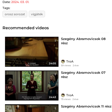
Date:
2024. 03. 01.
Tags:
orosz sorozat
vígjáték
Recommended videos
Szegény Abramovicsok 08
rész
TroA
24:05
59 views
2 éve
Szegény Abramovicsok 07
rész
TroA
24:43
75 views
2 éve
Szegény Abramovicsok 11 rész