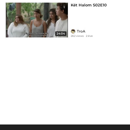
Két Halom S02E10
TroA
24:04
262 views
2 éve