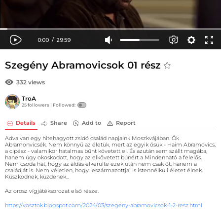
Szegény Abramovicsok 01 rész
332 views
TroA
25 followers |
Followed:
Details
Share
Add to
Report
Adva van egy hitehagyott zsidó család napjaink Moszkvájában. Ők
Abramonvicsék. Nem könnyű az életük, mert az egyik ősük - Haim Abramovics,
a cipész - valamikor hatalmas bűnt követett el. És azután sem szállt magába,
hanem úgy okoskodott, hogy az elkövetett bűnért a Mindenható a felelős.
Nem csoda hát, hogy az áldás elkerülte ezek után nem csak őt, hanem a
családját is. Nem véletlen, hogy leszármazottjai is istennélküli életet élnek.
Küszködnek, küzdenek...
Az orosz vígjátéksorozat első része.
https://vosztok.blogspot.com/2024/03/szegeny-abramovicsok-1-2-resz.html