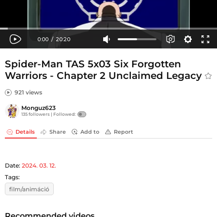
Spider-Man TAS 5x03 Six Forgotten
Warriors - Chapter 2 Unclaimed Legacy
921 views
Monguz623
135 followers |
Followed:
Details
Share
Add to
Report
Date:
2024. 03. 12.
Tags:
film/animáció
Recommended videos