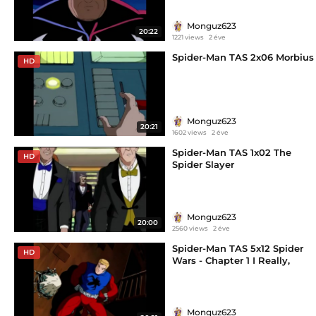
Monguz623
20:22
1221 views
2 éve
Spider-Man TAS 2x06 Morbius
HD
Monguz623
20:21
1602 views
2 éve
Spider-Man TAS 1x02 The
HD
Spider Slayer
Monguz623
20:00
2560 views
2 éve
Spider-Man TAS 5x12 Spider
HD
Wars - Chapter 1 I Really,
Really Hate Clones
Monguz623