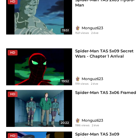
HD
Man
Monguz623
19:51
1521 views
2 éve
Spider-Man TAS 5x09 Secret
HD
Wars - Chapter 1 Arrival
Monguz623
19:52
1119 views
2 éve
Spider-Man TAS 3x06 Framed
HD
Monguz623
20:22
1186 views
2 éve
Spider-Man TAS 3x09
HD