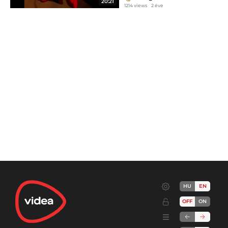
20:21
1214 views
2 éve
HU
EN
OFF
ON