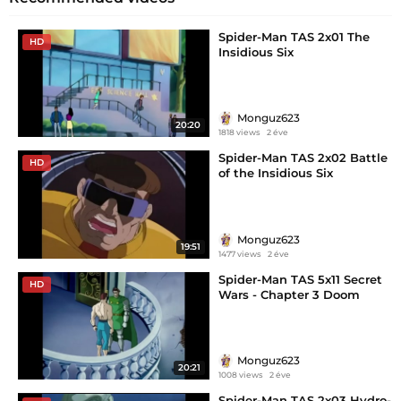
Spider-Man TAS 2x01 The
HD
Insidious Six
Monguz623
20:20
1818 views
2 éve
Spider-Man TAS 2x02 Battle
HD
of the Insidious Six
Monguz623
19:51
1477 views
2 éve
Spider-Man TAS 5x11 Secret
HD
Wars - Chapter 3 Doom
Monguz623
20:21
1008 views
2 éve
Spider-Man TAS 2x03 Hydro-