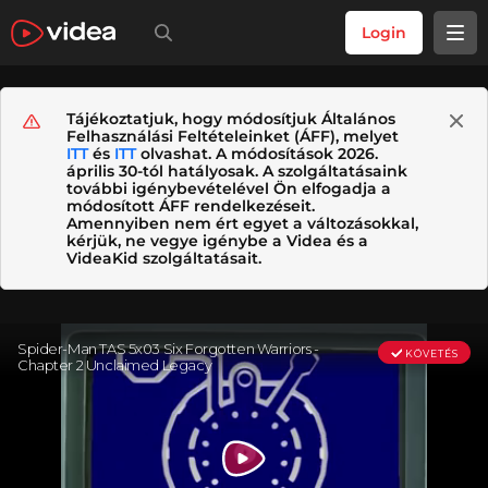
Login
Tájékoztatjuk, hogy módosítjuk Általános
Felhasználási Feltételeinket (ÁFF), melyet
ITT
és
ITT
olvashat. A módosítások 2026.
április 30-tól hatályosak. A szolgáltatásaink
további igénybevételével Ön elfogadja a
módosított ÁFF rendelkezéseit.
Amennyiben nem ért egyet a változásokkal,
kérjük, ne vegye igénybe a Videa és a
VideaKid szolgáltatásait.