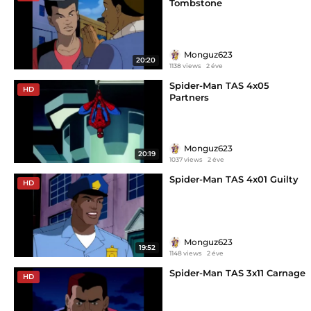
Tombstone
Monguz623
20:20
1138 views
2 éve
Spider-Man TAS 4x05
HD
Partners
Monguz623
20:19
1037 views
2 éve
Spider-Man TAS 4x01 Guilty
HD
Monguz623
19:52
1148 views
2 éve
Spider-Man TAS 3x11 Carnage
HD