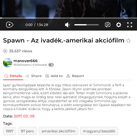
Spawn - Az ivadék.-amerikai akciófilm
35.537 views
manover666
115 followers |
Followed:
Details
Share
Add to
Report
Igazi gyilkológéppé képezte ki egy titkos szervezet Al Simmonst: a férfi a
kormány bérgyilkosa lett. A főnöke, Jason Wynn számára azonban
kényelmetlenné válik, ezért elteteti láb alól. Tettei miatt Simmons a pokolra
kerül, ahol maga az ördög tesz neki ajánlatot. Megegyeznek, hogyha erejét a
gonosz szolgálatába állítja, visszatérhet az élő világába. Simmons így
természetfeletti erővel felruházva, a sötét energiákkal teli Spawn képében tér
vissza a Földre. Kiderül, hogy a kettős játékot játszó főn
Date:
2017. 03. 09.
Tags:
1997
97 perc
amerikai akciófilm
magyarul beszélő