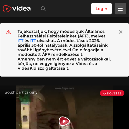
Login
Tájékoztatjuk, hogy módosítjuk Általános
Felhasználási Feltételeinket (ÁFF), melyet
ITT
és
ITT
olvashat. A módosítások 2026.
április 30-tól hatályosak. A szolgáltatásaink
további igénybevételével Ön elfogadja a
módosított ÁFF rendelkezéseit.
Amennyiben nem ért egyet a változásokkal,
kérjük, ne vegye igénybe a Videa és a
VideaKid szolgáltatásait.