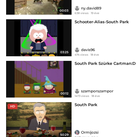
ny.david89
00:03
638 views
19 éve
Schooter-Alias-South Park
davis96
03:25
474 views
18 éve
South Park Szürke Cartman:D
szamporszampor
00:12
1473 views
18 éve
South Park
HD
Ormijozsi
50:29