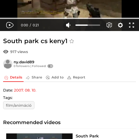
South park cs keny1
917 views
ny.david89
0 followers |
Followed:
Details
Share
Add to
Report
Date:
2007. 08. 10.
Tags:
film/animáció
Recommended videos
South Park