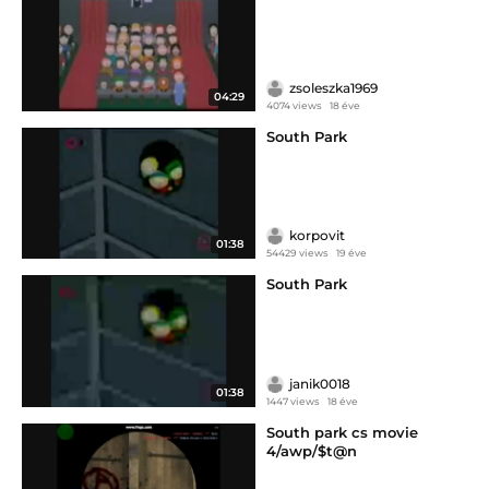
zsoleszka1969
04:29
4074 views
18 éve
South Park
korpovit
01:38
54429 views
19 éve
South Park
janik0018
01:38
1447 views
18 éve
South park cs movie
4/awp/$t@n