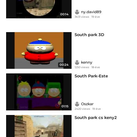
ny.david89
00:14
3631 views
19 éve
South park 3D
kenny
00:24
1250 views
18 éve
South Park-Este
Oszkar
01:15
2420 views
19 éve
South park cs keny2