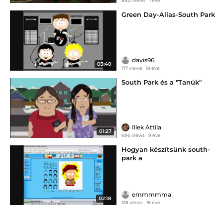
8421 views
1 éve
Green Day-Alias-South Park
davis96
03:40
177 views
18 éve
South Park és a "Tanúk"
Illek Attila
01:27
696 views
9 éve
Hogyan készítsünk south-
park a
emmmmma
02:18
128 views
18 éve