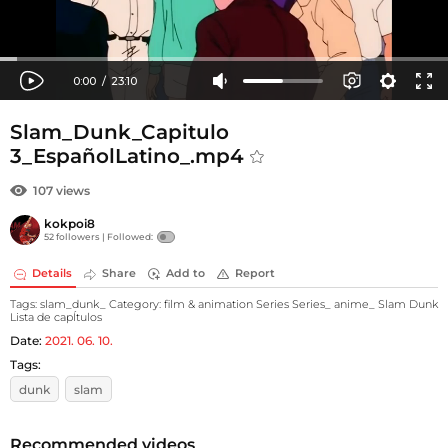
Slam_Dunk_Capitulo
3_EspañolLatino_.mp4
107 views
kokpoi8
52 followers |
Followed:
Details
Share
Add to
Report
Tags: slam_dunk_ Category: film & animation Series Series_ anime_ Slam Dunk
Lista de capÍtulos
Date:
2021. 06. 10.
Tags:
dunk
slam
Recommended videos