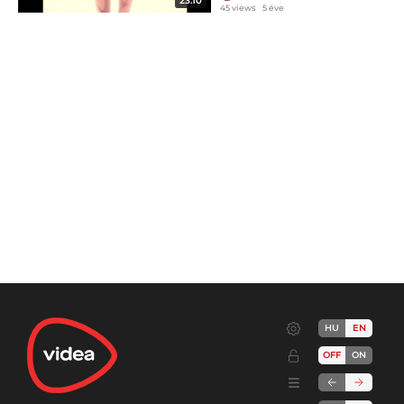
23:10
45 views
5 éve
HU
EN
OFF
ON