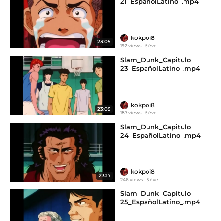
21_EspañolLatino_.mp4
kokpoi8
23:09
192 views
5 éve
Slam_Dunk_Capitulo
23_EspañolLatino_.mp4
kokpoi8
23:09
187 views
5 éve
Slam_Dunk_Capitulo
24_EspañolLatino_.mp4
kokpoi8
23:17
246 views
5 éve
Slam_Dunk_Capitulo
25_EspañolLatino_.mp4