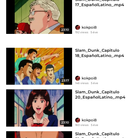
17_EspañolLatino_.mp4
kokpoi8
23:10
192 views
5 éve
Slam_Dunk_Capitulo
18_EspañolLatino_.mp4
kokpoi8
23:17
146 views
5 éve
Slam_Dunk_Capitulo
20_EspañolLatino_.mp4
kokpoi8
23:10
160 views
5 éve
Slam_Dunk_Capitulo