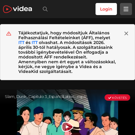
Login
Tájékoztatjuk, hogy módosítjuk Általános
Felhasználási Feltételeinket (ÁFF), melyet
ITT
és
ITT
olvashat. A módosítások 2026.
április 30-tól hatályosak. A szolgáltatásaink
további igénybevételével Ön elfogadja a
módosított ÁFF rendelkezéseit.
Amennyiben nem ért egyet a változásokkal,
kérjük, ne vegye igénybe a Videa és a
VideaKid szolgáltatásait.