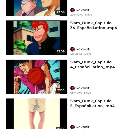
kokpoi8
23:09
224 views
5 éve
Slam_Dunk_Capitulo
34_EspañolLatino_.mp4
kokpoi8
23:09
122 views
5 éve
Slam_Dunk_Capitulo
4_EspañolLatino_.mp4
kokpoi8
23:10
68 views
5 éve
Slam_Dunk_Capitulo
5_EspañolLatino_.mp4
kokpoi8