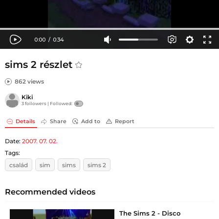
sims 2 részlet
862 views
Kiki
3 followers |
Followed:
Details
Share
Add to
Report
Date:
2007. 07. 02.
Tags:
család
sim
sims
sims 2
Recommended videos
The Sims 2 - Disco