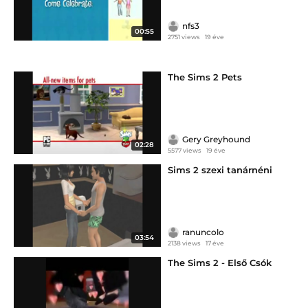
nfs3
00:55
2751 views
19 éve
The Sims 2 Pets
Gery Greyhound
02:28
5577 views
19 éve
Sims 2 szexi tanárnéni
ranuncolo
03:54
2138 views
17 éve
The Sims 2 - Első Csók