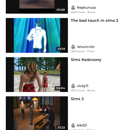
Neptunusz
00:28
3437 views
18 éve
The bad touch in sims 2
ranuncolo
03:19
1393 views
17 éve
Sims Karácsony
vicky11
04:04
2572 views
18 éve
Sims 2
kiki33
01:23
449 views
18 éve