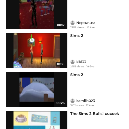
Neptunusz
00:17
2202 views
18 éve
Sims 2
kiki33
01:58
2753 views
18 éve
Sims 2
kamilla023
00:26
3102 views
17 éve
The Sims 2 Bulis! cuccok