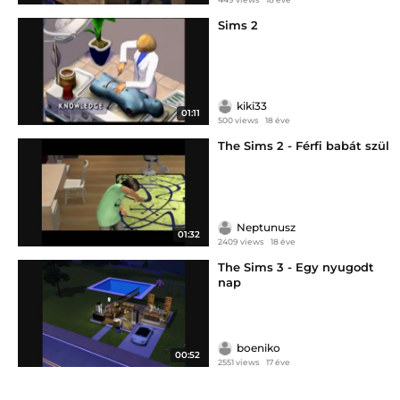
Sims 2
kiki33
01:11
500 views
18 éve
The Sims 2 - Férfi babát szül
Neptunusz
01:32
2409 views
18 éve
The Sims 3 - Egy nyugodt
nap
boeniko
00:52
2551 views
17 éve