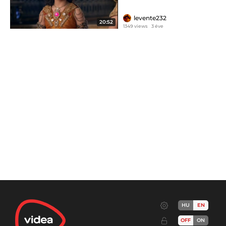
levente232
20:52
1349 views
3 éve
HU
EN
OFF
ON