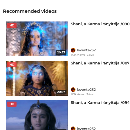
Recommended videos
Shani, a Karma irányítója /090
HD
levente232
20:53
1424 views
3 éve
Shani, a Karma irányítója /087
HD
levente232
20:57
1774 views
3 éve
Shani, a Karma irányítója /094
HD
levente232