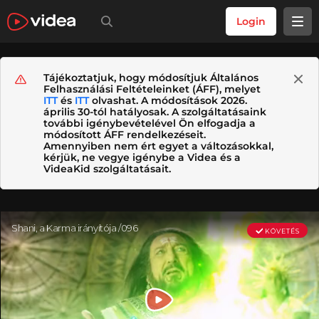
Login
Tájékoztatjuk, hogy módosítjuk Általános
Felhasználási Feltételeinket (ÁFF), melyet
ITT
és
ITT
olvashat. A módosítások 2026.
április 30-tól hatályosak. A szolgáltatásaink
további igénybevételével Ön elfogadja a
módosított ÁFF rendelkezéseit.
Amennyiben nem ért egyet a változásokkal,
kérjük, ne vegye igénybe a Videa és a
VideaKid szolgáltatásait.