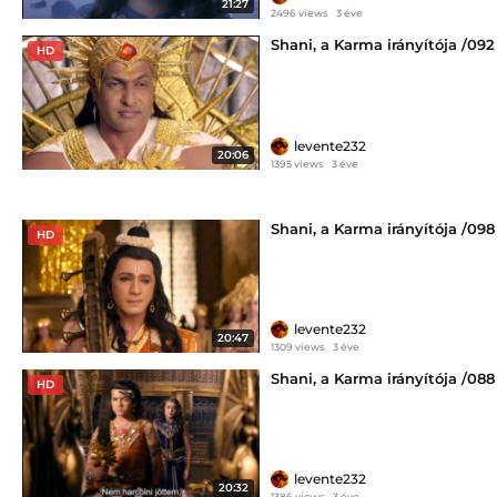
21:27
2496 views
3 éve
Shani, a Karma irányítója /092
HD
levente232
20:06
1395 views
3 éve
Shani, a Karma irányítója /098
HD
levente232
20:47
1309 views
3 éve
Shani, a Karma irányítója /088
HD
levente232
20:32
1386 views
3 éve