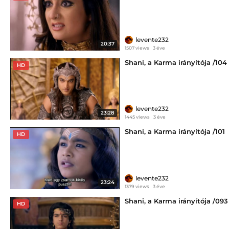
levente232
20:37
1507 views
3 éve
Shani, a Karma irányítója /104
HD
levente232
23:28
1445 views
3 éve
Shani, a Karma irányítója /101
HD
levente232
23:24
1379 views
3 éve
Shani, a Karma irányítója /093
HD