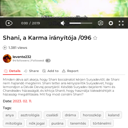
Shani, a Karma irányítója /096
1.381 views
levente232
94 followers |
Followed:
Details
Share
Add to
Report
Minden déva azt akarja, hogy Shani bocsánatot kérjen Suryadevtől, de Shani
nem hajlandó megtenni. Shani tettei arra kényszerítik Suryadevet, hogy
lemondjon a Dévák Devraj posztjáról. Később Suryadev bejelenti Yami és
Chandradev házasságát, és kihívja Shanit, hogy használja Vakradrishtijét a
házasság megállítására. Mit fog most csinálni Shani?
Date:
2023. 02. 11.
Tags:
anya
asztrológia
családi
dráma
horoszkóp
kaland
mitológia
nők jogai
purána
teremtés
történelmi