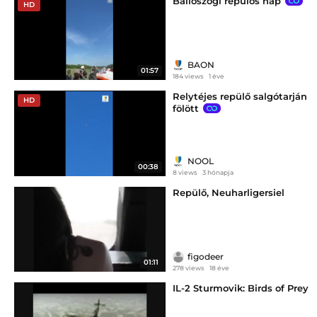
Ballószögi repülős nap
HD
BAON
01:57
184 views
1 éve
Relytéjes repülő salgótarján
HD
fölött
NOOL
00:38
8 views
3 hónapja
Repülő, Neuharligersiel
figodeer
01:11
278 views
18 éve
IL-2 Sturmovik: Birds of Prey