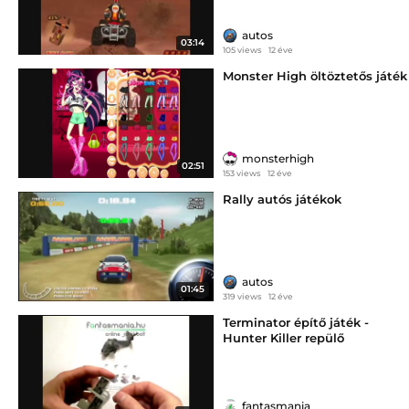
autos
03:14
105 views
12 éve
Monster High öltöztetős játék
monsterhigh
02:51
153 views
12 éve
Rally autós játékok
autos
01:45
319 views
12 éve
Terminator építő játék -
Hunter Killer repülő
fantasmania