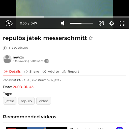
repülős játék messerschmitt
1.335 views
newzo
0 followers |
Followed:
Details
Share
Add to
Report
vadászat bf-109-el, il-2 sturmovik játék
Date:
2008. 01. 02.
Tags:
játék
repülő
videó
Recommended videos