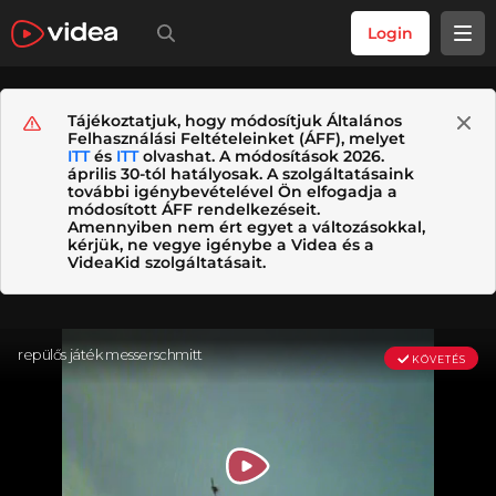
Login
Tájékoztatjuk, hogy módosítjuk Általános
Felhasználási Feltételeinket (ÁFF), melyet
ITT
és
ITT
olvashat. A módosítások 2026.
április 30-tól hatályosak. A szolgáltatásaink
további igénybevételével Ön elfogadja a
módosított ÁFF rendelkezéseit.
Amennyiben nem ért egyet a változásokkal,
kérjük, ne vegye igénybe a Videa és a
VideaKid szolgáltatásait.