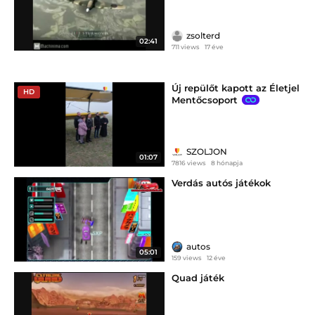
zsolterd
02:41
711 views
17 éve
Új repülőt kapott az Életjel
HD
Mentőcsoport
SZOLJON
01:07
7816 views
8 hónapja
Verdás autós játékok
autos
05:01
159 views
12 éve
Quad játék