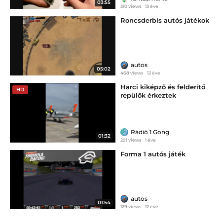
03:55
310 views
13 éve
Roncsderbis autós játékok
autos
05:02
468 views
12 éve
Harci kiképző és felderítő
HD
repülők érkeztek
Kecskemétre – videó
Rádió 1 Gong
01:32
291 views
1 éve
Forma 1 autós játék
autos
01:54
129 views
12 éve