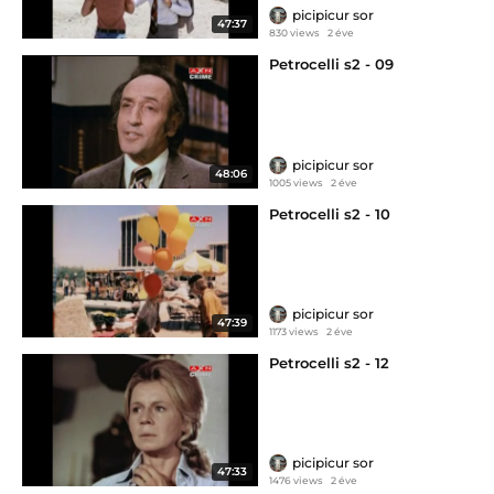
picipicur sor
47:37
830 views
2 éve
Petrocelli s2 - 09
picipicur sor
48:06
1005 views
2 éve
Petrocelli s2 - 10
picipicur sor
47:39
1173 views
2 éve
Petrocelli s2 - 12
picipicur sor
47:33
1476 views
2 éve