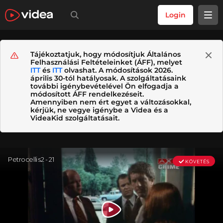
Login
Tájékoztatjuk, hogy módosítjuk Általános
Felhasználási Feltételeinket (ÁFF), melyet
ITT
és
ITT
olvashat. A módosítások 2026.
április 30-tól hatályosak. A szolgáltatásaink
további igénybevételével Ön elfogadja a
módosított ÁFF rendelkezéseit.
Amennyiben nem ért egyet a változásokkal,
kérjük, ne vegye igénybe a Videa és a
VideaKid szolgáltatásait.