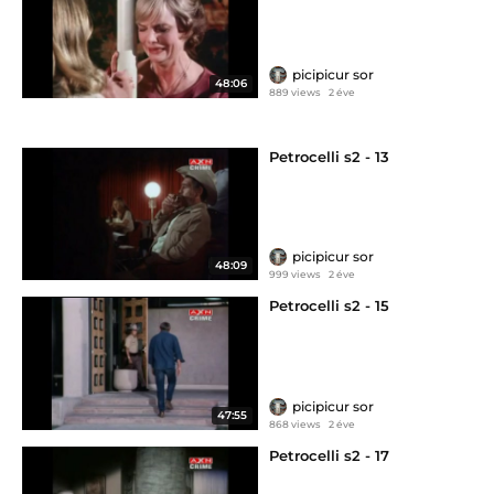
picipicur sor
48:06
889 views
2 éve
Petrocelli s2 - 13
picipicur sor
48:09
999 views
2 éve
Petrocelli s2 - 15
picipicur sor
47:55
868 views
2 éve
Petrocelli s2 - 17