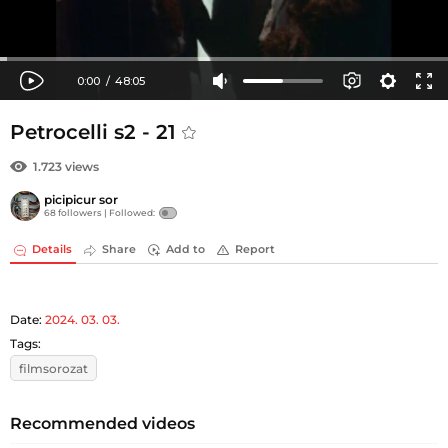
Petrocelli s2 - 21
1.723 views
picipicur sor
68 followers |
Followed:
Details
Share
Add to
Report
Date:
2024. 03. 03.
Tags:
filmsorozat
Recommended videos