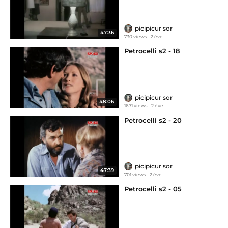
picipicur sor
47:36
730 views
2 éve
Petrocelli s2 - 18
picipicur sor
48:06
1671 views
2 éve
Petrocelli s2 - 20
picipicur sor
47:39
701 views
2 éve
Petrocelli s2 - 05