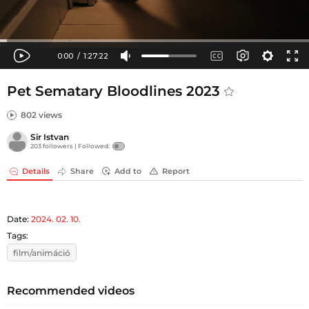
Pet Sematary Bloodlines 2023
802 views
Sir Istvan
203 followers |
Followed:
Details
Share
Add to
Report
Date:
2024. 02. 10.
Tags:
film/animáció
Recommended videos