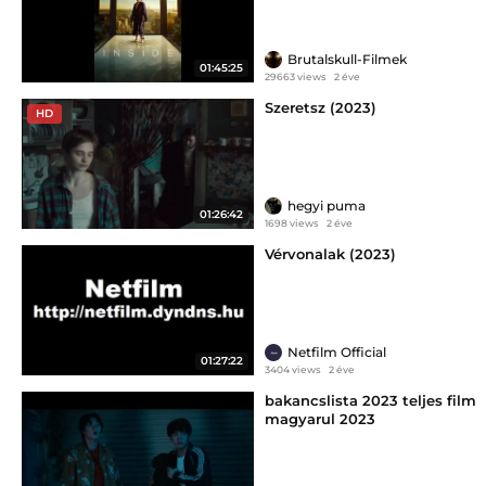
Brutalskull-Filmek
01:45:25
29663 views
2 éve
Szeretsz (2023)
HD
hegyi puma
01:26:42
1698 views
2 éve
Vérvonalak (2023)
Netfilm Official
01:27:22
3404 views
2 éve
bakancslista 2023 teljes film
magyarul 2023