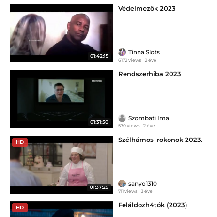
Védelmezök 2023
Tinna Slots
01:42:15
6172 views
2 éve
Rendszerhiba 2023
Szombati Ima
01:31:50
570 views
2 éve
Szélhámos_rokonok 2023.
HD
sanyo1310
01:37:29
711 views
3 éve
Feláldozh4tók (2023)
HD