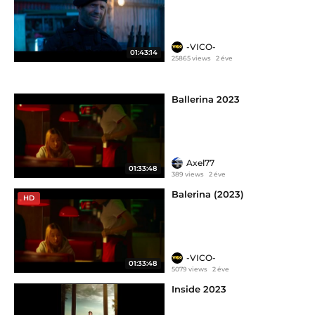
-VICO-
01:43:14
25865 views
2 éve
Ballerina 2023
Axel77
01:33:48
389 views
2 éve
Balerina (2023)
HD
-VICO-
01:33:48
5079 views
2 éve
Inside 2023