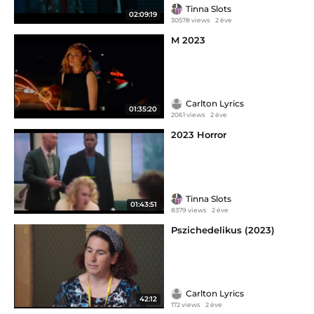
Tinna Slots
02:09:19
30578 views
2 éve
M 2023
Carlton Lyrics
01:35:20
2061 views
2 éve
2023 Horror
Tinna Slots
01:43:51
8379 views
2 éve
Pszichedelikus (2023)
Carlton Lyrics
42:12
172 views
2 éve