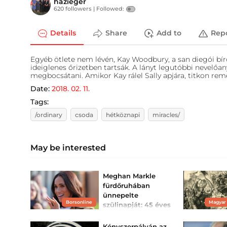
hazieger
620 followers |
Followed:
Details
Share
Add to
Rep
Egyéb ötlete nem lévén, Kay Woodbury, a san diegói bíró
ideiglenes őrizetben tartsák. A lányt legutóbbi nevelőan
megbocsátani. Amikor Kay rálel Sally apjára, titkon rem
Date:
2018. 02. 11.
Tags:
/ordinary
csoda
hétköznapi
miracles/
May be interested
Meghan Markle
fürdőruhában
ünnepelte
Borsonline
Magyar
szülinapját: 45 éves
lett Harry herceg
felesége
Kényszerpályán az