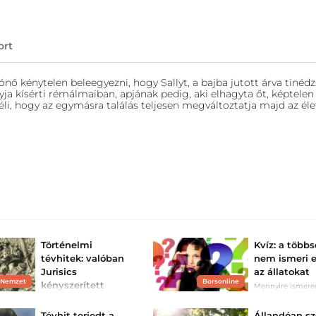
ort
nő kénytelen beleegyezni, hogy Sallyt, a bajba jutott árva tinédz
yja kísérti rémálmaiban, apjának pedig, aki elhagyta őt, képtelen
éli, hogy az egymásra találás teljesen megváltoztatja majd az éle
Történelmi
Kvíz: a több
tévhitek: valóban
nem ismeri 
Jurisics
az állatokat
 Nemzet
Borsonline
kényszerített
Mennyire ismere
magyar népnyelv
visszavonulásra
Szulejmánt Kőszeg
Tévhit terjedt a
Állandóan s