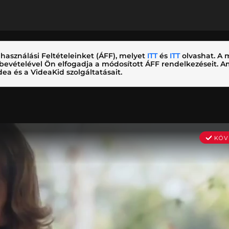
használási Feltételeinket (ÁFF), melyet
ITT
és
ITT
olvashat. A m
nybevételével Ön elfogadja a módosított ÁFF rendelkezéseit.
ea és a VideaKid szolgáltatásait.