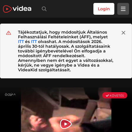
Login
Tájékoztatjuk, hogy módosítjuk Általános
Felhasználási Feltételeinket (ÁFF), melyet
ITT
és
ITT
olvashat. A módosítások 2026.
április 30-tól hatályosak. A szolgáltatásaink
további igénybevételével Ön elfogadja a
módosított ÁFF rendelkezéseit.
Amennyiben nem ért egyet a változásokkal,
kérjük, ne vegye igénybe a Videa és a
VideaKid szolgáltatásait.