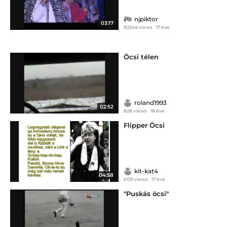
njpiktor
03:17
50244 views
17 éve
Öcsi télen
roland1993
02:52
828 views
18 éve
Flipper Öcsi
kit-kat4
04:58
6135 views
17 éve
"Puskás öcsi"