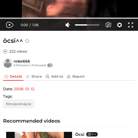
öcsi^^
222 views
rolex666
0 followers |
Followed:
Details
Share
Add to
Report
Date:
2008. 01. 12.
Tags:
film/animáció
Recommended videos
Öcsi