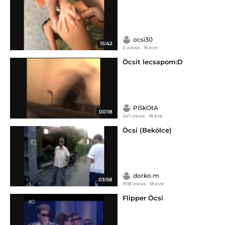
ocsi30
15:42
0 views
16 éve
Öcsit lecsapom:D
PiSkOtA
00:18
247 views
18 éve
Öcsi (Bekölce)
dorko.m
03:58
1918 views
18 éve
Flipper Öcsi