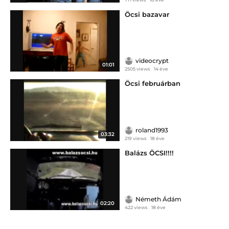
Öcsi bazavar
videocrypt
01:01
2505 views
14 éve
Öcsi februárban
roland1993
03:32
219 views
18 éve
Balázs ÖCSI!!!!
Németh Ádám
02:20
422 views
18 éve