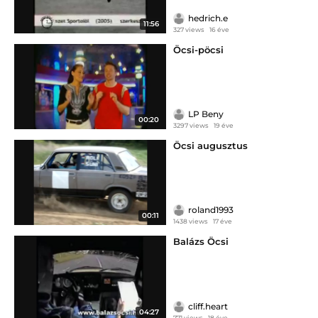
hedrich.e
11:56
327 views
16 éve
Öcsi-pöcsi
LP Beny
00:20
3297 views
19 éve
Öcsi augusztus
roland1993
00:11
1438 views
17 éve
Balázs Öcsi
cliff.heart
04:27
771 views
18 éve