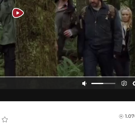
L
1.0