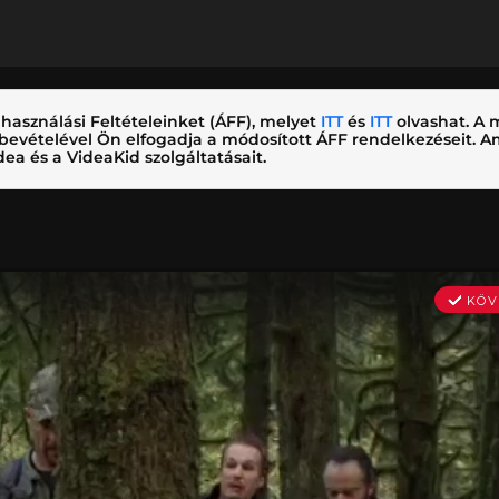
használási Feltételeinket (ÁFF), melyet
ITT
és
ITT
olvashat. A m
nybevételével Ön elfogadja a módosított ÁFF rendelkezéseit.
ea és a VideaKid szolgáltatásait.