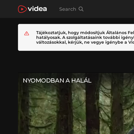
Search
Tájékoztatjuk, hogy módosítjuk Általános Fel
hatályosak. A szolgáltatásaink további igé
változásokkal, kérjük, ne vegye igénybe a Vid