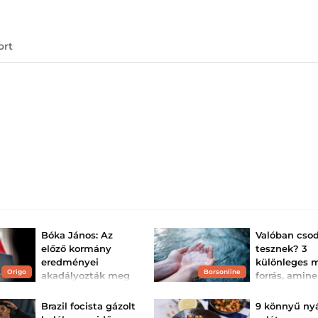
ort
Bóka János: Az
Valóban cso
előző kormány
tesznek? 3
eredményei
különleges 
Origo
Borsonline
akadályozták meg
forrás, amin
az összeomlást
varázslatos e
tulajdonítan
A Fidesz frakcióvezetője
Brazil focista gázolt
9 könnyű nyá
szerint a kabinet képtelen
Csodatevő kutak