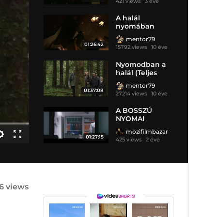
421 views
3 éve
A halál
nyomában
(Teljes film)
mentor79
01:26:42
15792 views
10 éve
Nyomodban a
halál (Teljes
film)
mentor79
01:37:08
27214 views
10 éve
A BOSSZÚ
NYOMAI
mozifilmbazar
01:27:15
425 views
2 éve
76 views