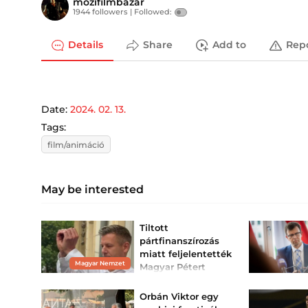
mozifilmbazar
1944 followers |
Followed:
Details
Share
Add to
Rep
Date:
2024. 02. 13.
Tags:
film/animáció
May be interested
Tiltott
pártfinanszírozás
miatt feljelentették
Magyar Nemzet
Magyar Pétert
Filep Dávid szerint Magyar
Péter állami és uniós
Orbán Viktor egy
forrásból készült videókkal
népszerűsíthette a Tisza