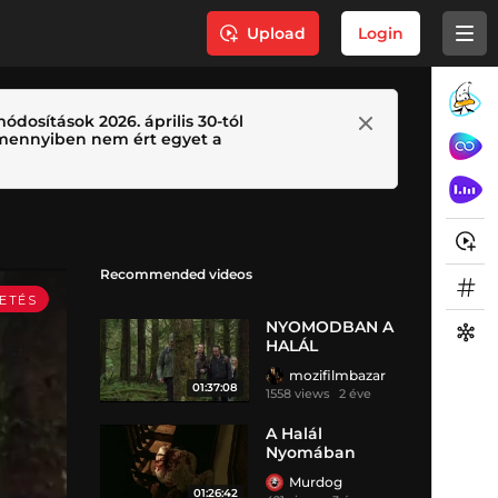
Upload
Login
ódosítások 2026. április 30-tól
 Amennyiben nem ért egyet a
Recommended videos
NYOMODBAN A
HALÁL
mozifilmbazar
01:37:08
1558 views
2 éve
A Halál
Nyomában
(2004)
Murdog
01:26:42