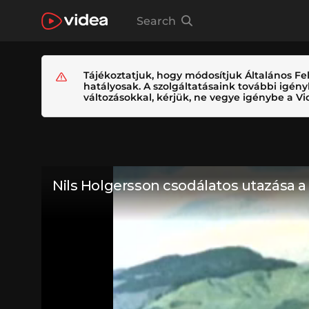
Search
Tájékoztatjuk, hogy módosítjuk Általános Fel
hatályosak. A szolgáltatásaink további igé
változásokkal, kérjük, ne vegye igénybe a Vid