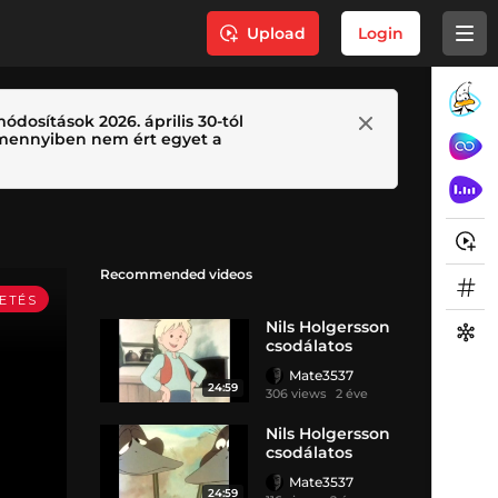
Upload
Login
ódosítások 2026. április 30-tól
 Amennyiben nem ért egyet a
Recommended videos
Nils Holgersson
csodálatos
utazása a
Mate3537
vadludakkal
24:59
306 views
2 éve
1.évad 1.rész
Nils Holgersson
csodálatos
utazása a
Mate3537
vadludakkal
24:59