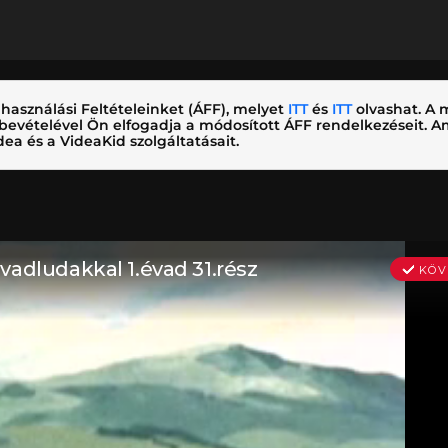
használási Feltételeinket (ÁFF), melyet
ITT
és
ITT
olvashat. A m
nybevételével Ön elfogadja a módosított ÁFF rendelkezéseit.
ea és a VideaKid szolgáltatásait.