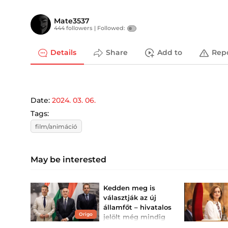
Mate3537
444 followers |
Followed:
Details
Share
Add to
Rep
Date:
2024. 03. 06.
Tags:
film/animáció
May be interested
Kedden meg is
választják az új
államfőt – hivatalos
Origo
jelölt még mindig
nincs