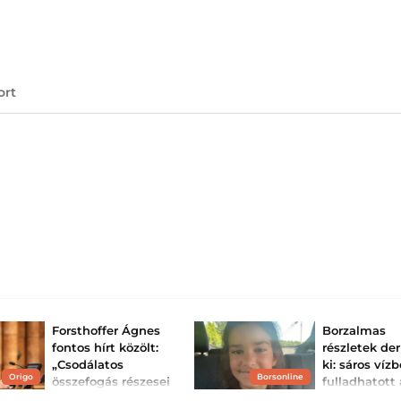
ort
Forsthoffer Ágnes
Borzalmas
fontos hírt közölt:
részletek de
„Csodálatos
ki: sáros vízb
Origo
Borsonline
összefogás részesei
fulladhatott 
voltunk!”
éves kislány