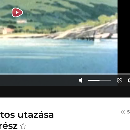
atos utazása
5
.rész