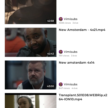
Vimisubs
42:58
1008 views
3 éve
New Amsterdam - 4x21.mp4
Vimisubs
42:42
1191 views
3 éve
New amsterdam 4x14
Vimisubs
43:00
847 views
4 éve
Transplant.S01E08.WEBRip.x2
64-ION10.mp4