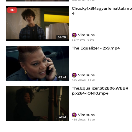
Chucky1x8Magyarfelirattal.mp
HD
4
Vimisubs
54:28
657 views
4 éve
The Equalizer - 2x9.mp4
Vimisubs
42:41
480 views
3 éve
The.Equalizer.S02E06.WEBRi
p.x264-ION10.mp4
Vimisubs
41:41
469 views
3 éve