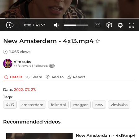
New Amsterdam - 4x13.mp4
1.063 views
Vimisubs
47 followers |
Followed:
Details
Share
Add to
Report
Date:
2022. 07. 27.
Tags:
4x13
amsterdam
felirattal
magyar
new
vimisubs
Recommended videos
New Amsterdam - 4x19.mp4