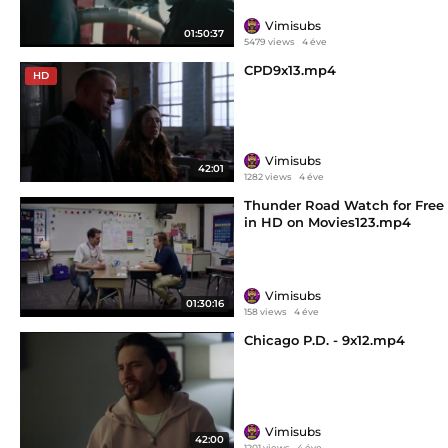
Vimisubs
01:50:37
5479 views
4 éve
CPD9x13.mp4
HD
Vimisubs
42:01
1282 views
4 éve
Thunder Road Watch for Free
in HD on Movies123.mp4
Vimisubs
01:30:16
158 views
4 éve
Chicago P.D. - 9x12.mp4
Vimisubs
42:00
1201 views
4 éve