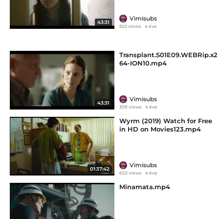
Vimisubs
43:31
502 views
4 éve
Transplant.S01E09.WEBRip.x2
64-ION10.mp4
Vimisubs
43:31
309 views
4 éve
Wyrm (2019) Watch for Free
in HD on Movies123.mp4
Vimisubs
01:37:42
602 views
4 éve
Minamata.mp4