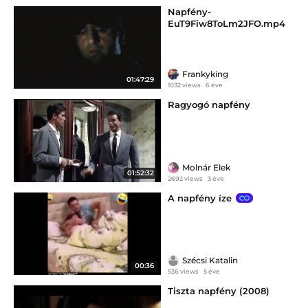
Napfény-
EuT9Fiw8ToLm2JFO.mp4
Frankyking
01:47:29
1032 views
6 éve
Ragyogó napfény
Molnár Elek
01:52:32
2692 views
3 éve
A napfény íze
Szécsi Katalin
00:36
536 views
5 éve
Tiszta napfény (2008)