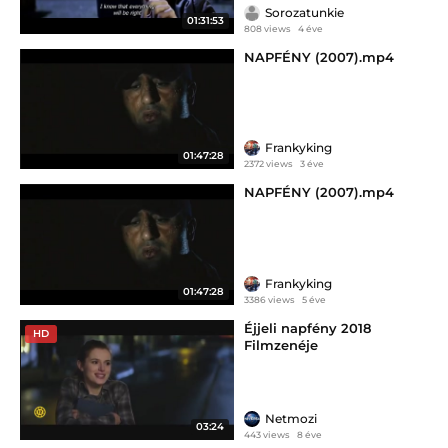
Sorozatunkie
01:31:53
808 views
4 éve
NAPFÉNY (2007).mp4
Frankyking
01:47:28
2372 views
3 éve
NAPFÉNY (2007).mp4
Frankyking
01:47:28
3386 views
5 éve
Éjjeli napfény 2018
HD
Filmzenéje
Netmozi
03:24
443 views
8 éve