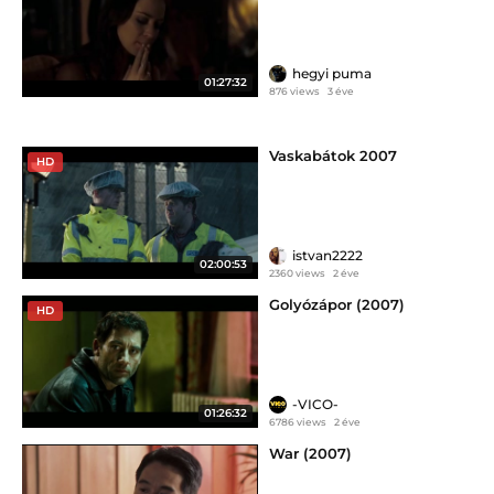
hegyi puma
01:27:32
876 views
3 éve
Vaskabátok 2007
HD
istvan2222
02:00:53
2360 views
2 éve
Golyózápor (2007)
HD
-VICO-
01:26:32
6786 views
2 éve
War (2007)