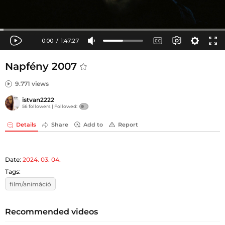
Napfény 2007
9.771 views
istvan2222
56 followers |
Followed:
Details
Share
Add to
Report
Date:
2024. 03. 04.
Tags:
film/animáció
Recommended videos