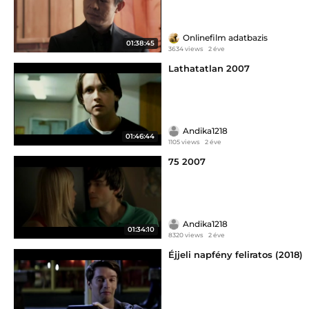
Onlinefilm adatbazis
01:38:45
3634 views
2 éve
Lathatatlan 2007
Andika1218
01:46:44
1105 views
2 éve
75 2007
Andika1218
01:34:10
8320 views
2 éve
Éjjeli napfény feliratos (2018)