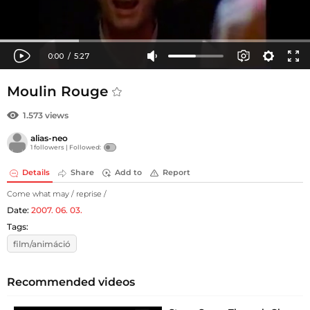
Moulin Rouge
1.573 views
alias-neo
1 followers |
Followed:
Details
Share
Add to
Report
Come what may / reprise /
Date:
2007. 06. 03.
Tags:
film/animáció
Recommended videos