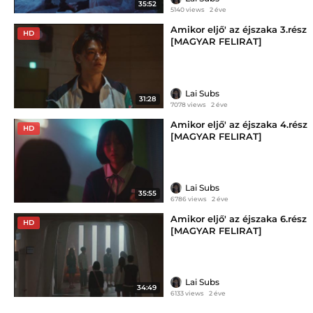
35:52
5140 views
2 éve
Amikor eljő' az éjszaka 3.rész
HD
[MAGYAR FELIRAT]
Lai Subs
31:28
7078 views
2 éve
Amikor eljő' az éjszaka 4.rész
HD
[MAGYAR FELIRAT]
Lai Subs
35:55
6786 views
2 éve
Amikor eljő' az éjszaka 6.rész
HD
[MAGYAR FELIRAT]
Lai Subs
34:49
6133 views
2 éve