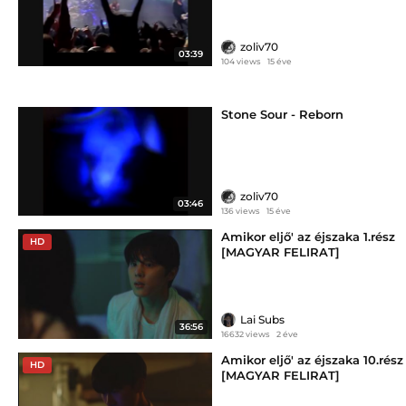
zoliv70
03:39
104 views
15 éve
Stone Sour - Reborn
zoliv70
03:46
136 views
15 éve
Amikor eljő' az éjszaka 1.rész
HD
[MAGYAR FELIRAT]
Lai Subs
36:56
16632 views
2 éve
Amikor eljő' az éjszaka 10.rész
HD
[MAGYAR FELIRAT]