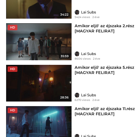
Lai Subs
34:22
5424 views
2 éve
Amikor eljő' az éjszaka 2.rész
HD
[MAGYAR FELIRAT]
Lai Subs
35:59
8604 views
2 éve
Amikor eljő' az éjszaka 5.rész
HD
[MAGYAR FELIRAT]
Lai Subs
28:36
6270 views
2 éve
Amikor eljő' az éjszaka 11.rész
HD
[MAGYAR FELIRAT]
Lai Subs