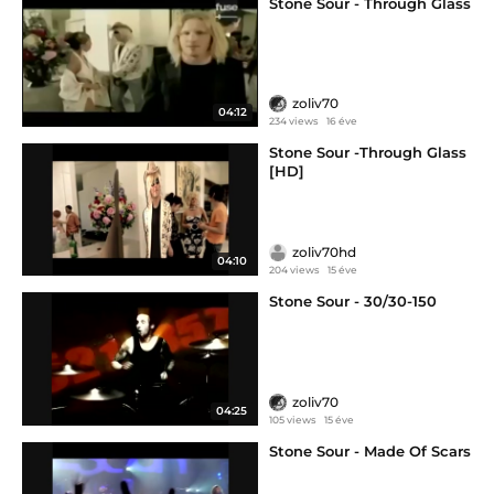
Stone Sour - Through Glass
zoliv70
04:12
234 views
16 éve
Stone Sour -Through Glass
[HD]
zoliv70hd
04:10
204 views
15 éve
Stone Sour - 30/30-150
zoliv70
04:25
105 views
15 éve
Stone Sour - Made Of Scars