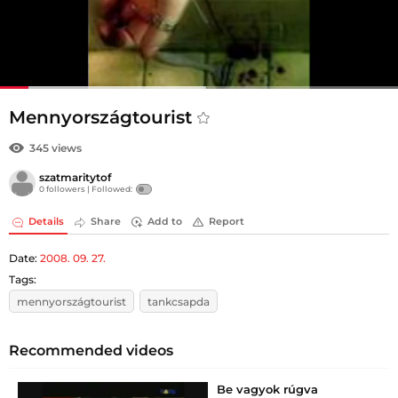
Mennyországtourist
345 views
szatmaritytof
0 followers |
Followed:
Details
Share
Add to
Report
Date:
2008. 09. 27.
Tags:
mennyországtourist
tankcsapda
Recommended videos
Be vagyok rúgva