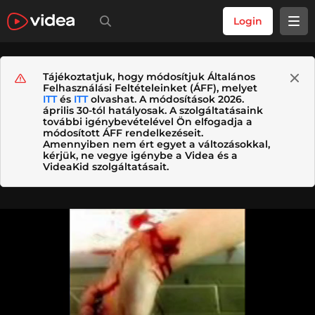
Login
Tájékoztatjuk, hogy módosítjuk Általános
Felhasználási Feltételeinket (ÁFF), melyet
ITT
és
ITT
olvashat. A módosítások 2026.
április 30-tól hatályosak. A szolgáltatásaink
további igénybevételével Ön elfogadja a
módosított ÁFF rendelkezéseit.
Amennyiben nem ért egyet a változásokkal,
kérjük, ne vegye igénybe a Videa és a
VideaKid szolgáltatásait.