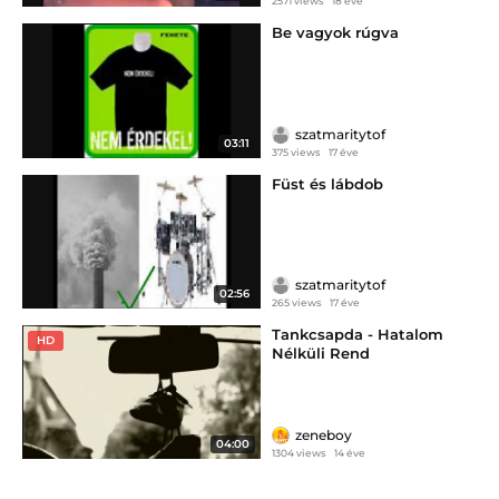
2571 views
18 éve
Be vagyok rúgva
szatmaritytof
03:11
375 views
17 éve
Füst és lábdob
szatmaritytof
02:56
265 views
17 éve
Tankcsapda - Hatalom
HD
Nélküli Rend
zeneboy
04:00
1304 views
14 éve