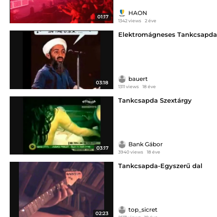
HAON
01:17
1342 views
2 éve
Elektromágneses Tankcsapda
bauert
03:18
1311 views
18 éve
Tankcsapda Szextárgy
Bank Gábor
03:17
3940 views
18 éve
Tankcsapda-Egyszerű dal
top_sicret
02:23