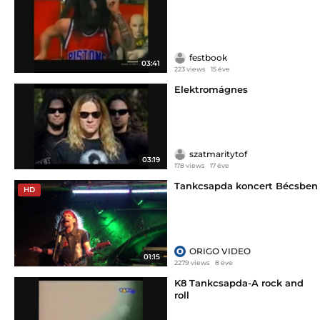
festbook
03:41
223 views
15 éve
Elektromágnes
szatmaritytof
03:19
178 views
17 éve
Tankcsapda koncert Bécsben
HD
ORIGO VIDEO
01:15
2279 views
8 éve
K8 Tankcsapda-A rock and
roll