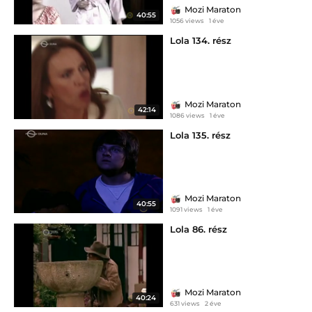
Mozi Maraton
40:55
1056 views
1 éve
Lola 134. rész
Mozi Maraton
42:14
1086 views
1 éve
Lola 135. rész
Mozi Maraton
40:55
1091 views
1 éve
Lola 86. rész
Mozi Maraton
40:24
631 views
2 éve