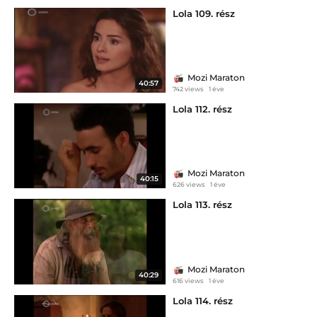
Lola 109. rész
Mozi Maraton
40:57
742 views
1 éve
Lola 112. rész
Mozi Maraton
40:15
626 views
1 éve
Lola 113. rész
Mozi Maraton
40:29
616 views
1 éve
Lola 114. rész