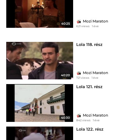
Mozi Maraton
40:25
621 views
1 éve
Lola 118. rész
Mozi Maraton
40:20
721 views
1 éve
Lola 121. rész
Mozi Maraton
40:30
842 views
1 éve
Lola 122. rész