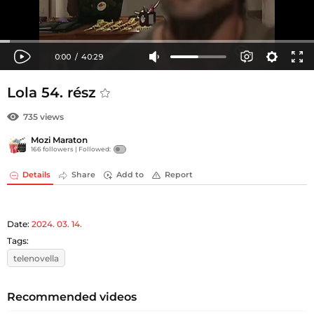
Lola 54. rész
735 views
Mozi Maraton
166 followers |
Followed:
Details
Share
Add to
Report
Date:
2024. 03. 14.
Tags:
telenovella
Recommended videos