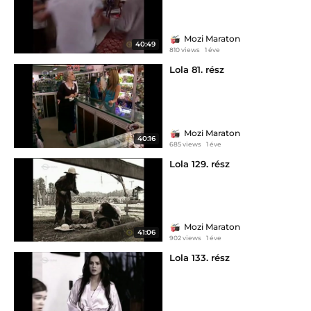
Mozi Maraton
40:49
810 views
1 éve
Lola 81. rész
Mozi Maraton
40:16
685 views
1 éve
Lola 129. rész
Mozi Maraton
41:06
902 views
1 éve
Lola 133. rész