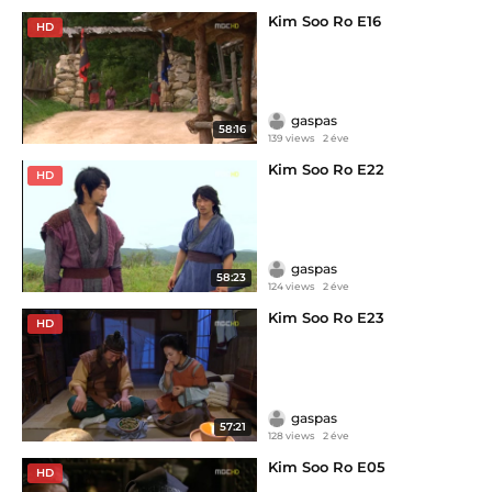
Kim Soo Ro E16
HD
gaspas
58:16
139 views
2 éve
Kim Soo Ro E22
HD
gaspas
58:23
124 views
2 éve
Kim Soo Ro E23
HD
gaspas
57:21
128 views
2 éve
Kim Soo Ro E05
HD