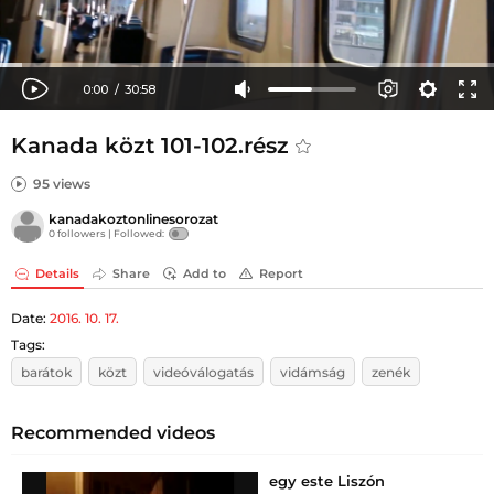
Kanada közt 101-102.rész
95 views
kanadakoztonlinesorozat
0 followers |
Followed:
Details
Share
Add to
Report
Date:
2016. 10. 17.
Tags:
barátok
közt
videóválogatás
vidámság
zenék
Recommended videos
egy este Liszón