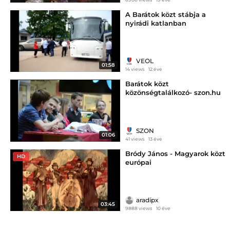
A Barátok közt stábja a
nyirádi katlanban
VEOL
01:58
14 views
12 éve
Barátok közt
közönségtalálkozó- szon.hu
SZON
01:06
41 views
13 éve
Bródy János - Magyarok közt
HD
európai
aradipx
03:45
9888 views
10 éve