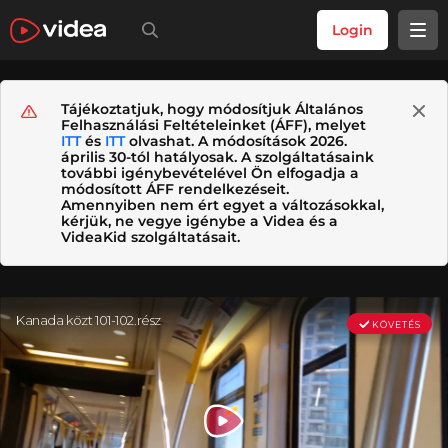
Login
Tájékoztatjuk, hogy módosítjuk Általános
Felhasználási Feltételeinket (ÁFF), melyet
ITT
és
ITT
olvashat. A módosítások 2026.
április 30-tól hatályosak. A szolgáltatásaink
további igénybevételével Ön elfogadja a
módosított ÁFF rendelkezéseit.
Amennyiben nem ért egyet a változásokkal,
kérjük, ne vegye igénybe a Videa és a
VideaKid szolgáltatásait.