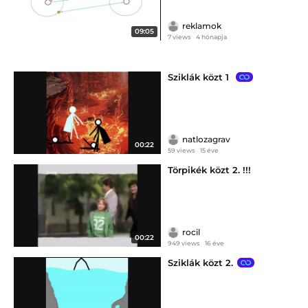
reklamok
09:05
7 views
4 hónapja
Sziklák közt 1
natlozagrav
00:22
59 views
15 éve
Törpikék közt 2. !!!
rocil
00:22
949 views
16 éve
Sziklák közt 2.