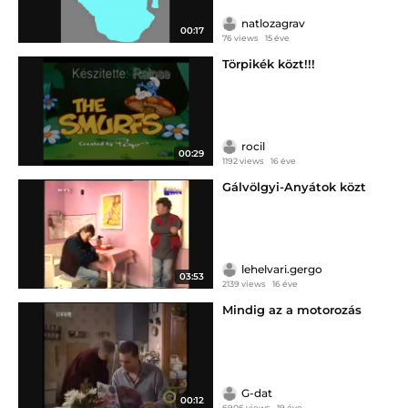
natlozagrav
00:17
76 views
15 éve
Törpikék közt!!!
rocil
00:29
1192 views
16 éve
Gálvölgyi-Anyátok közt
lehelvari.gergo
03:53
2139 views
16 éve
Mindig az a motorozás
G-dat
00:12
6906 views
19 éve