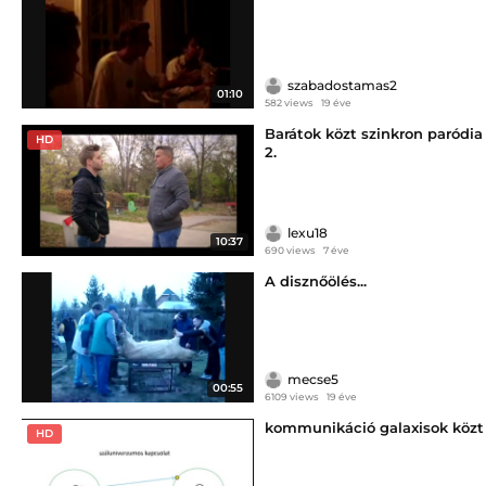
szabadostamas2
01:10
582 views
19 éve
Barátok közt szinkron paródia
HD
2.
lexu18
10:37
690 views
7 éve
A disznőölés...
mecse5
00:55
6109 views
19 éve
kommunikáció galaxisok közt
HD