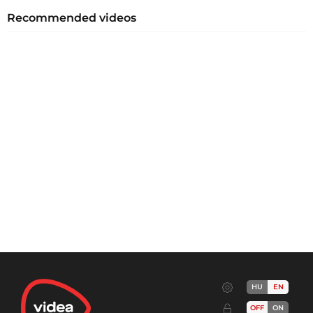
Recommended videos
HU
EN
OFF
ON