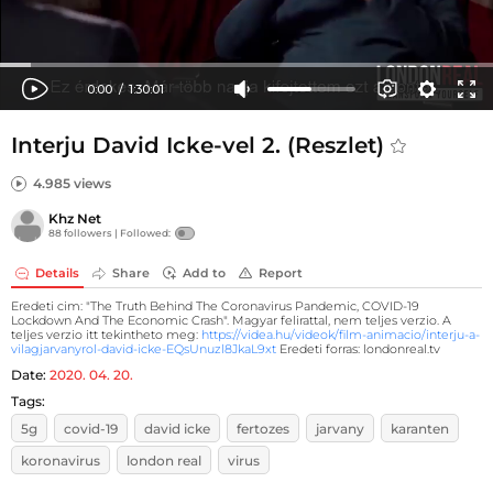
Interju David Icke-vel 2. (Reszlet)
4.985 views
Khz Net
88 followers |
Followed:
Details
Share
Add to
Report
Eredeti cim: "The Truth Behind The Coronavirus Pandemic, COVID-19
Lockdown And The Economic Crash". Magyar felirattal, nem teljes verzio. A
teljes verzio itt tekintheto meg:
https://videa.hu/videok/film-animacio/interju-a-
vilagjarvanyrol-david-icke-EQsUnuzl8JkaL9xt
Eredeti forras: londonreal.tv
Date:
2020. 04. 20.
Tags:
5g
covid-19
david icke
fertozes
jarvany
karanten
koronavirus
london real
virus