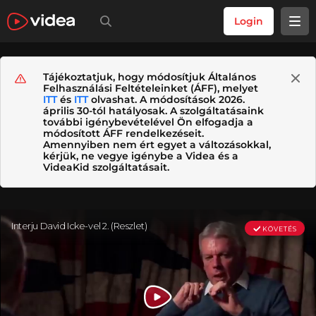
Login
Tájékoztatjuk, hogy módosítjuk Általános
Felhasználási Feltételeinket (ÁFF), melyet
ITT
és
ITT
olvashat. A módosítások 2026.
április 30-tól hatályosak. A szolgáltatásaink
további igénybevételével Ön elfogadja a
módosított ÁFF rendelkezéseit.
Amennyiben nem ért egyet a változásokkal,
kérjük, ne vegye igénybe a Videa és a
VideaKid szolgáltatásait.