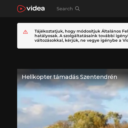
Search
Tájékoztatjuk, hogy módosítjuk Általános Fel
hatályosak. A szolgáltatásaink további igé
változásokkal, kérjük, ne vegye igénybe a Vid