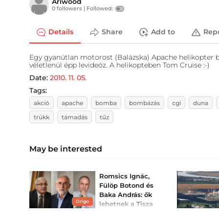
Ariwood
0 followers |
Followed:
Details
Share
Add to
Rep
Egy gyanútlan motorost (Balázska) Apache helikopter
véletlenül épp levideóz. A helikopteben Tom Cruise :-)
Date:
2010. 11. 05.
Tags:
akció
apache
bomba
bombázás
cgi
duna
trükk
támadás
tűz
May be interested
Romsics Ignác,
Fülöp Botond és
Baka András: ők
Origo
lehetnek a Tisza
államfőjelöltjei?