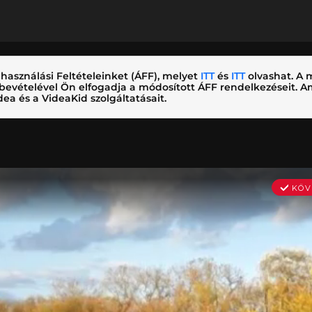
használási Feltételeinket (ÁFF), melyet
ITT
és
ITT
olvashat. A m
nybevételével Ön elfogadja a módosított ÁFF rendelkezéseit.
ea és a VideaKid szolgáltatásait.