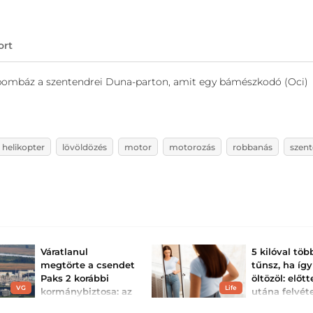
ort
 bombáz a szentendrei Duna-parton, amit egy bámészkodó (Oci)
helikopter
lövöldözés
motor
motorozás
robbanás
szen
Váratlanul
5 kilóval tö
megtörte a csendet
tűnsz, ha így
Paks 2 korábbi
öltözöl: előtt
VG
Life
kormánybiztosa: az
utána felvét
atomenergia-
az előnytele