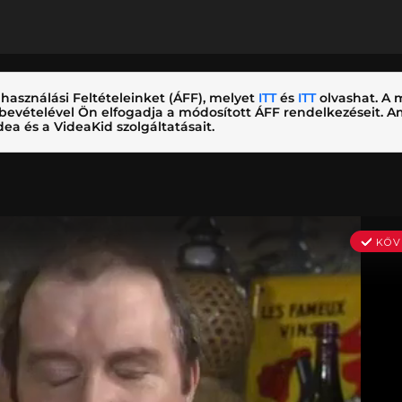
használási Feltételeinket (ÁFF), melyet
ITT
és
ITT
olvashat. A m
nybevételével Ön elfogadja a módosított ÁFF rendelkezéseit.
ea és a VideaKid szolgáltatásait.