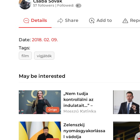
Csaba Sovak
57 followers |
Followed:
Details
Share
Add to
Rep
Date:
2018. 02. 09.
Tags:
film
vigjáték
May be interested
„Nem tudja
kontrollálni az
indulatait…” –
Origo
Hosszú Katinka
őszintén vallott a
válásáról
Zelenszkij
Tizenegy éve Hosszú
nyomásgyakorlássa
Katinka világcsúccsal
l vádolja
sokkolta a mezőnyt a