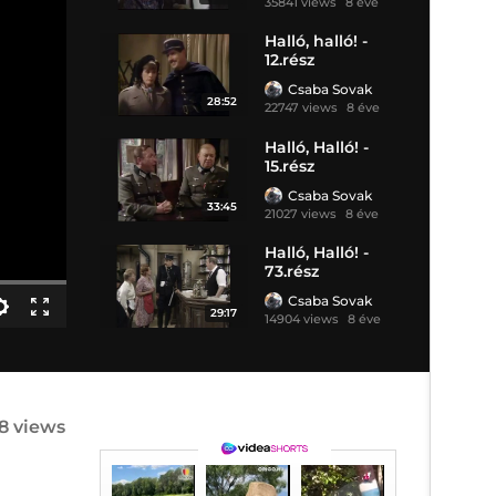
35841 views
8 éve
Halló, halló! -
12.rész
Csaba Sovak
28:52
22747 views
8 éve
Halló, Halló! -
15.rész
Csaba Sovak
33:45
21027 views
8 éve
Halló, Halló! -
73.rész
Csaba Sovak
29:17
14904 views
8 éve
08 views