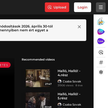
Upload
Login
ódosítások 2026. április 30-tól
 Amennyiben nem ért egyet a
Recommended videos
Halló, Halló! -
4.rész
Csaba Sovak
27:47
31906 views
8 éve
Halló, Halló! -
5.rész
Csaba Sovak
30:48