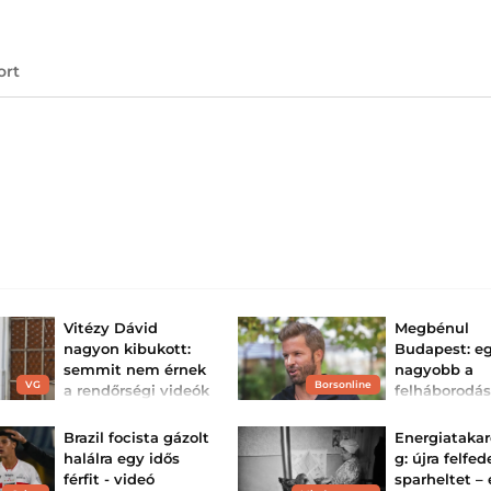
ort
Vitézy Dávid
Megbénul
nagyon kibukott:
Budapest: e
semmit nem érnek
nagyobb a
VG
Borsonline
a rendőrségi videók
felháborodá
– van, aki 150-el
Sebestyén B
hajtott át egy ...
bulija miatt 
Brazil focista gázolt
Energiataka
Vitézy Dávid 
Átlagsebesség-mérésre
halálra egy idős
g: újra felfe
van szükség.
megs...
férfit - videó
sparheltet – 