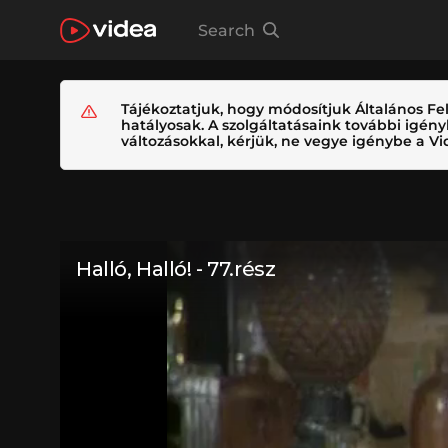
Search
Tájékoztatjuk, hogy módosítjuk Általános Fel
hatályosak. A szolgáltatásaink további igé
változásokkal, kérjük, ne vegye igénybe a Vid