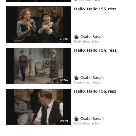
14576 views
8 éve
Hallo, Hallo ! 53. rész
Csaba Sovak
28:36
15061 views
8 éve
Hallo, Hallo ! 54. rész
Csaba Sovak
28:54
17408 views
8 éve
Hallo, Hallo ! 56. rész
Csaba Sovak
29:29
16214 views
8 éve