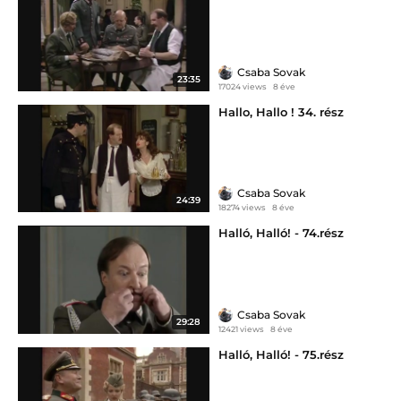
Csaba Sovak
23:35
17024 views
8 éve
Hallo, Hallo ! 34. rész
Csaba Sovak
24:39
18274 views
8 éve
Halló, Halló! - 74.rész
Csaba Sovak
29:28
12421 views
8 éve
Halló, Halló! - 75.rész