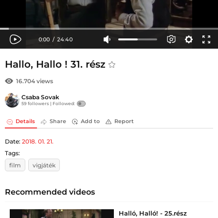
Hallo, Hallo ! 31. rész
16.704 views
Csaba Sovak
59 followers |
Followed:
Details
Share
Add to
Report
Date:
2018. 01. 21.
Tags:
film
vigjáték
Recommended videos
Halló, Halló! - 25.rész