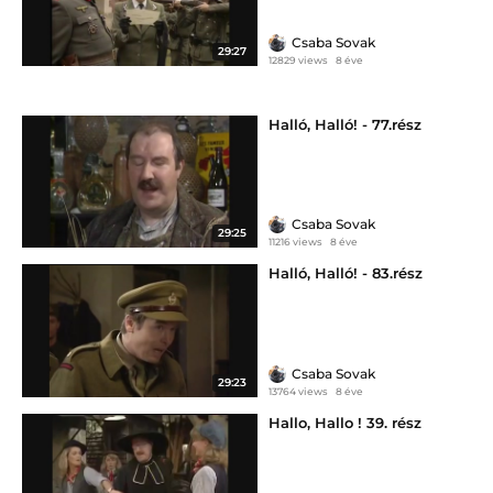
Csaba Sovak
29:27
12829 views
8 éve
Halló, Halló! - 77.rész
Csaba Sovak
29:25
11216 views
8 éve
Halló, Halló! - 83.rész
Csaba Sovak
29:23
13764 views
8 éve
Hallo, Hallo ! 39. rész