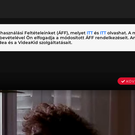
használási Feltételeinket (ÁFF), melyet
ITT
és
ITT
olvashat. A m
nybevételével Ön elfogadja a módosított ÁFF rendelkezéseit.
ea és a VideaKid szolgáltatásait.