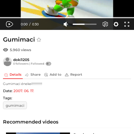
Gumimaci
5.960 views
doki1205
0 followers |
Followed:
Details
Share
Add to
Report
Gumimaci énekel!!!!!!!!!!!
Date:
2007. 06. 17.
Tags:
gumimaci
Recommended videos