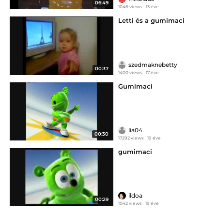
06:49
1046 views
13 éve
Letti és a gumimaci
szedmaknebetty
00:37
1400 views
17 éve
Gumimaci
lia04
00:30
17292 views
19 éve
gumimaci
ildoa
00:29
1042 views
19 éve