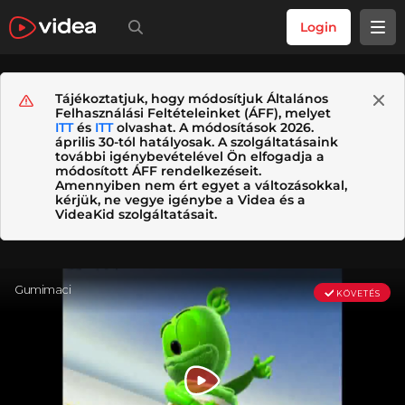
Login
Tájékoztatjuk, hogy módosítjuk Általános
Felhasználási Feltételeinket (ÁFF), melyet
ITT
és
ITT
olvashat. A módosítások 2026.
április 30-tól hatályosak. A szolgáltatásaink
további igénybevételével Ön elfogadja a
módosított ÁFF rendelkezéseit.
Amennyiben nem ért egyet a változásokkal,
kérjük, ne vegye igénybe a Videa és a
VideaKid szolgáltatásait.