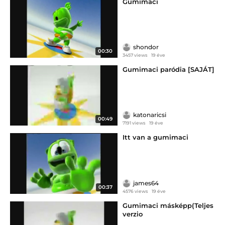
Gumimaci
shondor
00:30
3457 views
19 éve
Gumimaci paródia [SAJÁT]
katonaricsi
00:49
7191 views
19 éve
Itt van a gumimaci
james64
00:37
4576 views
19 éve
Gumimaci másképp(Teljes
verzio