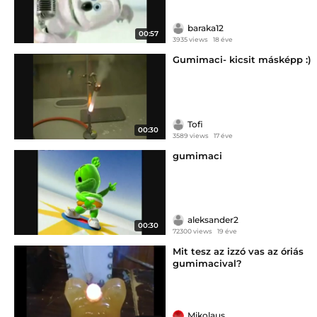
baraka12
00:57
3935 views
18 éve
Gumimaci- kicsit másképp :)
Tofi
00:30
3589 views
17 éve
gumimaci
aleksander2
00:30
72300 views
19 éve
Mit tesz az izzó vas az óriás
gumimacival?
Mikolaus