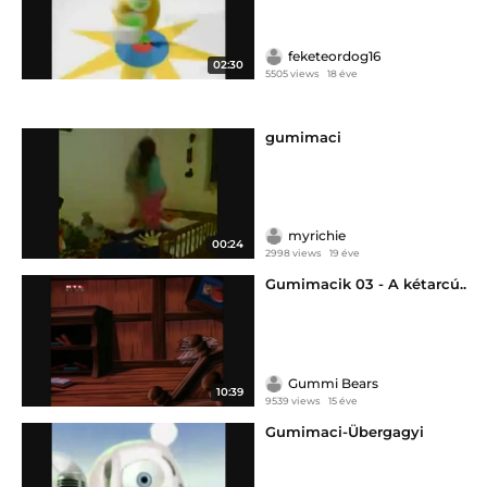
feketeordog16
02:30
5505 views
18 éve
gumimaci
myrichie
00:24
2998 views
19 éve
Gumimacik 03 - A kétarcú..
Gummi Bears
10:39
9539 views
15 éve
Gumimaci-Übergagyi