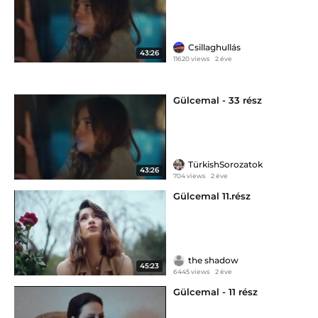
Csillaghullás
43:26
11620 views
2 éve
Gülcemal - 33 rész
TürkishSorozatok
43:26
704 views
2 éve
Gülcemal 11.rész
the shadow
45:23
6445 views
2 éve
Gülcemal - 11 rész