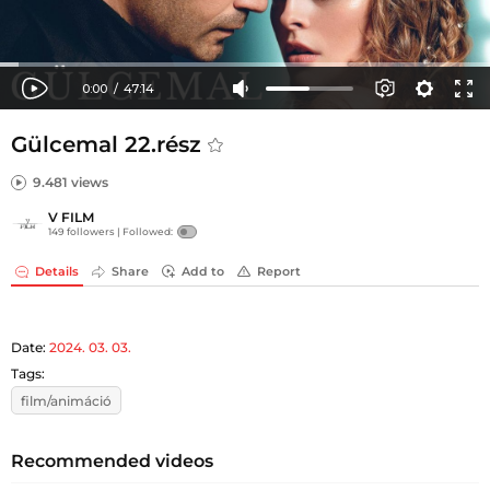
Gülcemal 22.rész
9.481 views
V FILM
149 followers |
Followed:
Details
Share
Add to
Report
Date:
2024. 03. 03.
Tags:
film/animáció
Recommended videos