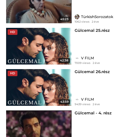
TürkishSorozatok
45:23
1062 views
2 éve
Gülcemal 25.rész
HD
V FILM
42:38
7009 views
2 éve
Gülcemal 26.rész
HD
V FILM
43:59
9439 views
2 éve
Gülcemal - 4. rész