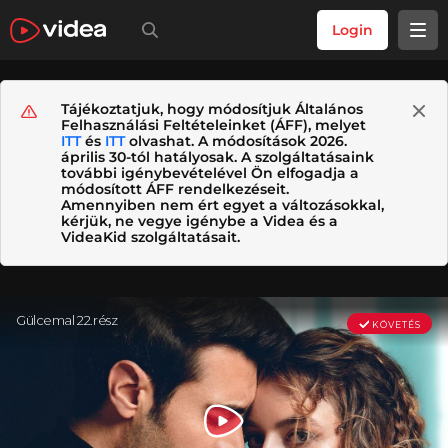
Login
Tájékoztatjuk, hogy módosítjuk Általános
Felhasználási Feltételeinket (ÁFF), melyet
ITT
és
ITT
olvashat. A módosítások 2026.
április 30-tól hatályosak. A szolgáltatásaink
további igénybevételével Ön elfogadja a
módosított ÁFF rendelkezéseit.
Amennyiben nem ért egyet a változásokkal,
kérjük, ne vegye igénybe a Videa és a
VideaKid szolgáltatásait.