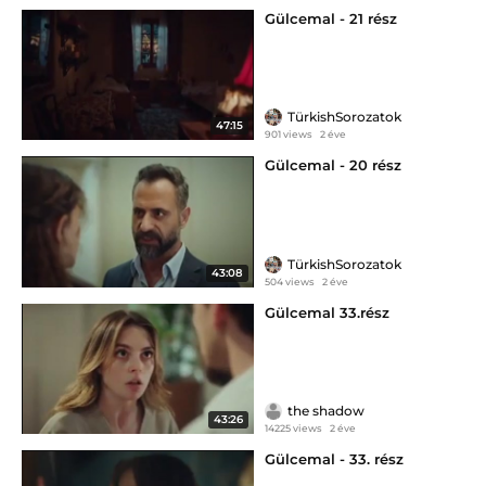
Gülcemal - 21 rész
TürkishSorozatok
47:15
901 views
2 éve
Gülcemal - 20 rész
TürkishSorozatok
43:08
504 views
2 éve
Gülcemal 33.rész
the shadow
43:26
14225 views
2 éve
Gülcemal - 33. rész