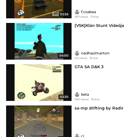
f.csabaa
02:55
397 views
17 éve
[VSK]Klán Stunt Videója
nadhazimarton
04:00
212 views
16 éve
GTA SA D&K 3
keta
03:30
1961 views
19 éve
sa-mp drifting by Radir
cj