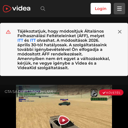
Login
Tájékoztatjuk, hogy módosítjuk Általános
Felhasználási Feltételeinket (ÁFF), melyet
ITT
és
ITT
olvashat. A módosítások 2026.
április 30-tól hatályosak. A szolgáltatásaink
további igénybevételével Ön elfogadja a
módosított ÁFF rendelkezéseit.
Amennyiben nem ért egyet a változásokkal,
kérjük, ne vegye igénybe a Videa és a
VideaKid szolgáltatásait.