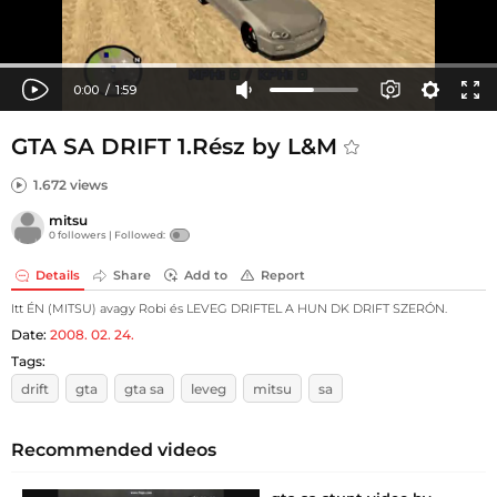
GTA SA DRIFT 1.Rész by L&M
1.672 views
mitsu
0 followers |
Followed:
Details
Share
Add to
Report
Itt ÉN (MITSU) avagy Robi és LEVEG DRIFTEL A HUN DK DRIFT SZERÓN.
Date:
2008. 02. 24.
Tags:
drift
gta
gta sa
leveg
mitsu
sa
Recommended videos