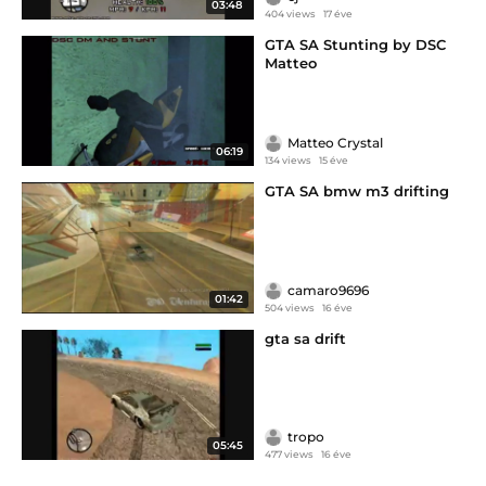
03:48
404 views
17 éve
GTA SA Stunting by DSC
Matteo
Matteo Crystal
06:19
134 views
15 éve
GTA SA bmw m3 drifting
camaro9696
01:42
504 views
16 éve
gta sa drift
tropo
05:45
477 views
16 éve