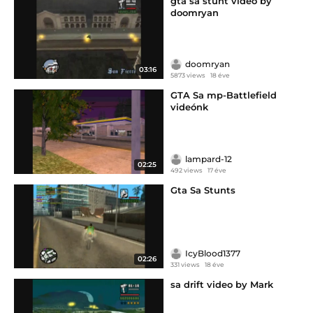
gta sa stunt video by
doomryan
doomryan
03:16
5873 views
18 éve
GTA Sa mp-Battlefield
videónk
lampard-12
02:25
492 views
17 éve
Gta Sa Stunts
IcyBlood1377
02:26
331 views
18 éve
sa drift video by Mark