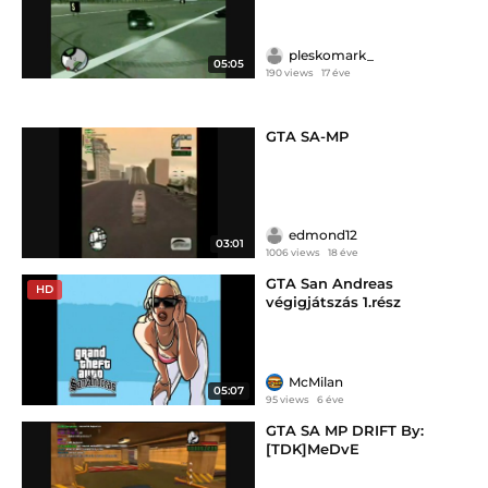
pleskomark_
05:05
190 views
17 éve
GTA SA-MP
edmond12
03:01
1006 views
18 éve
GTA San Andreas
HD
végigjátszás 1.rész
McMilan
05:07
95 views
6 éve
GTA SA MP DRIFT By:
[TDK]MeDvE