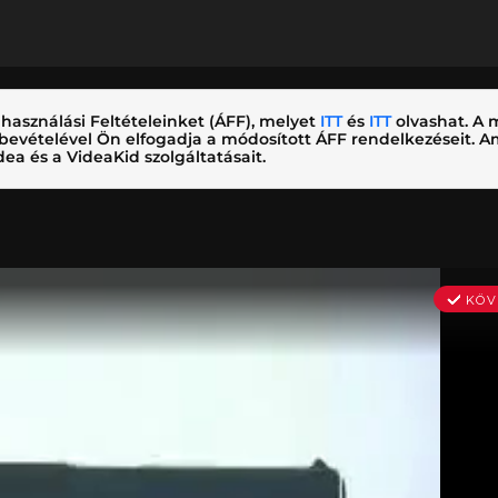
használási Feltételeinket (ÁFF), melyet
ITT
és
ITT
olvashat. A m
nybevételével Ön elfogadja a módosított ÁFF rendelkezéseit.
ea és a VideaKid szolgáltatásait.