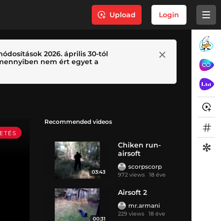
Upload
Login
ódosítások 2026. április 30-tól
 Amennyiben nem ért egyet a
Recommended videos
Chiken run-
airsoft
scorpscorp
03:43
972 views
18 éve
Airsoft 2
mr.armani
229 views
18 éve
00:31