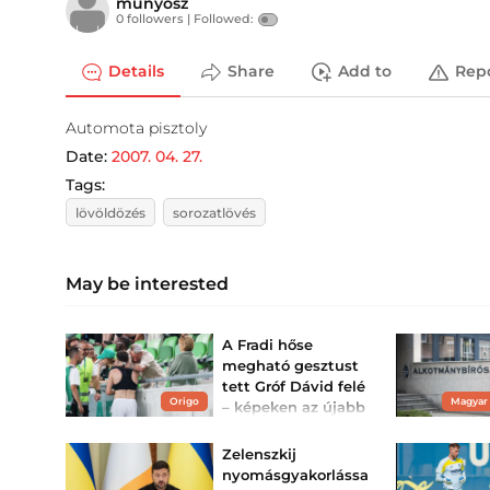
munyosz
0 followers |
Followed:
Details
Share
Add to
Rep
Automota pisztoly
Date:
2007. 04. 27.
Tags:
lövöldözés
sorozatlövés
May be interested
A Fradi hőse
megható gesztust
tett Gróf Dávid felé
Origo
Magyar
– képeken az újabb
El-bravúr
Borbély Balázs együttese
Zelenszkij
nagy lépést tett a
nyomásgyakorlássa
továbbjutás felé.