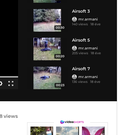
Airsoft 3
mr.armani
140 views
18 éve
00:30
Airsoft 5
mr.armani
205 views
18 éve
00:20
Airsoft 7
mr.armani
136 views
18 éve
00:23
68 views