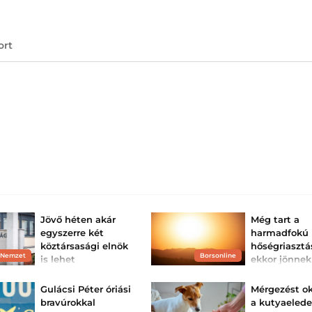
ort
Jövő héten akár
Még tart a
egyszerre két
harmadfokú
köztársasági elnök
hőségriasztá
 Nemzet
Borsonline
is lehet
ekkor jönnek
Magyarországon
zivatarok
Alkotmányos válság is
Az egész ország
Gulácsi Péter óriási
Mérgezést o
kialakulhat, ha az
harmadfokú hősé
bravúrokkal
a kutyaelede
Alkotmánybíróság
van, de záporok, 
megsemmisíti a
várhatók.