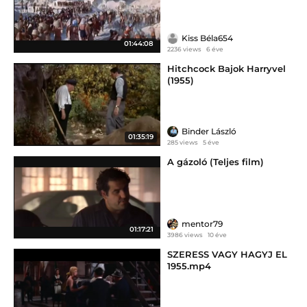
Kiss Béla654
01:44:08
2236 views
6 éve
Hitchcock Bajok Harryvel
(1955)
Binder László
01:35:19
285 views
5 éve
A gázoló (Teljes film)
mentor79
01:17:21
3986 views
10 éve
SZERESS VAGY HAGYJ EL
1955.mp4