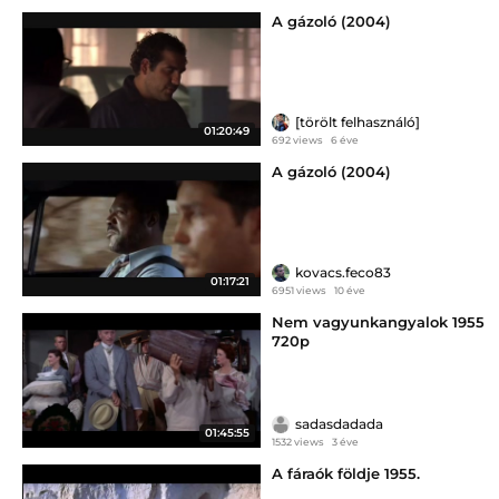
A gázoló (2004)
[törölt felhasználó]
01:20:49
692 views
6 éve
A gázoló (2004)
kovacs.feco83
01:17:21
6951 views
10 éve
Nem vagyunkangyalok 1955
720p
sadasdadada
01:45:55
1532 views
3 éve
A fáraók földje 1955.