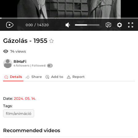
Gázolás - 1955
74 views
RiMaFi
4 followers |
Followed:
Details
Share
Add to
Report
Date:
2024. 05. 14.
Tags:
film/animáció
Recommended videos