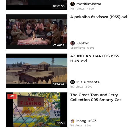
mozifilmbazar
02:01:55
1464 views
4 éve
A pokolba és vissza (1955).avi
Zephyr
01:46:18
4580 views
6 éve
AZ INDIÁN HARCOS 1955
HUN..avi
MB. Presents.
01:24:42
1871 views
3 éve
The Great Tom and Jerry
HD
Collection 095 Smarty Cat
(1955)
Monguz623
06:59
159 views
2 éve