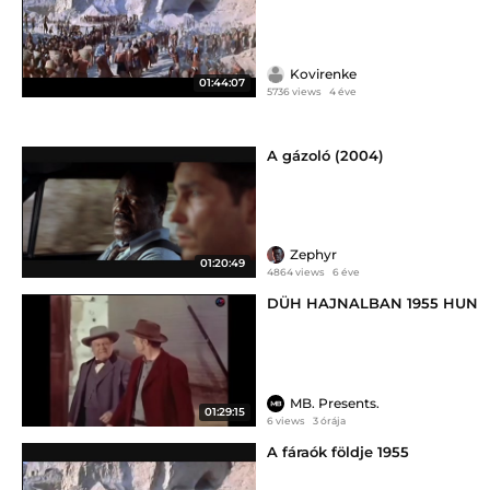
Kovirenke
01:44:07
5736 views
4 éve
A gázoló (2004)
Zephyr
01:20:49
4864 views
6 éve
DÜH HAJNALBAN 1955 HUN
MB. Presents.
01:29:15
6 views
3 órája
A fáraók földje 1955