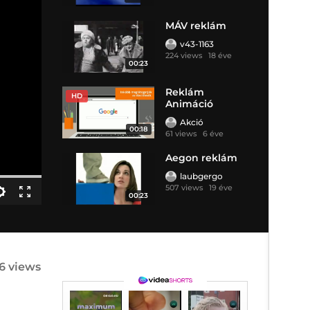
MÁV reklám
v43-1163
224 views
18 éve
00:23
Reklám
HD
Animáció
Akció
00:18
61 views
6 éve
Aegon reklám
laubgergo
507 views
19 éve
00:23
6 views