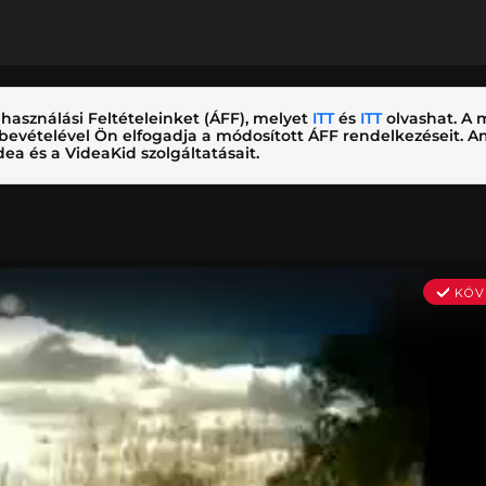
használási Feltételeinket (ÁFF), melyet
ITT
és
ITT
olvashat. A m
nybevételével Ön elfogadja a módosított ÁFF rendelkezéseit.
ea és a VideaKid szolgáltatásait.