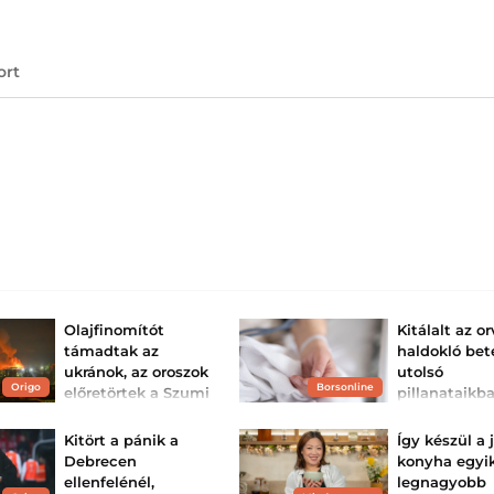
ort
Olajfinomítót
Kitálalt az or
támadtak az
haldokló be
ukránok, az oroszok
utolsó
Origo
Borsonline
előretörtek a Szumi
pillanataikb
régióban
gyakran ugy
élik át
Ukrajna második éjszaka
Kitört a pánik a
Így készül a
támadta Oroszország
Egy visszatérő je
Debrecen
konyha egyi
egyik legnagyobb
figyelt meg a ha
olajfinomítóját.
ellenfelénél,
legnagyobb
betegeknél.