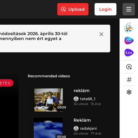
Upload
Login
ódosítások 2026. április 30-tól
 Amennyiben nem ért egyet a
Recommended videos
reklám
tata68_1
34 views
15 éve
00:29
Reklám
radakjani
24 views
17 éve
00:46