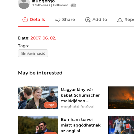
laubgergo
0 followers |
Followed:
Details
Share
Add to
Rep
Date:
2007. 06. 02.
Tags:
film/animáció
May be interested
Magyar lány vár
babát Schumacher
családjában –
Origo
megható fotóval
jelentették be
Az első gyerekét várja
Burnham tervei
David Schumacher és
miatt aggódhatnak
Keszthelyi Vivien.
az angliai