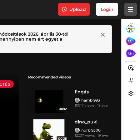
Upload
Login
ódosítások 2026. április 30-tól
 Amennyiben nem ért egyet a
Recommended videos
fingás
hambi993
10017 views
19 éve
00:12
dino_puki.
norbi9300
12207 views
19 éve
00:35