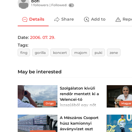
böfi
1 followers |
Followed:
Details
Share
Add to
Rep
Date:
2006. 07. 29.
Tags:
fing
gorilla
koncert
majom
puki
zene
May be interested
Szolgálaton kívüli
rendőr mentett ki a
Velencei-tó
Origo
Magyar
iszapjából egy nőt
Életmentő akcióval zárult
a kedd este a Velencei-
A Mészáros Csoport
tónál.
húsz kamionnyi
ásványvizet oszt