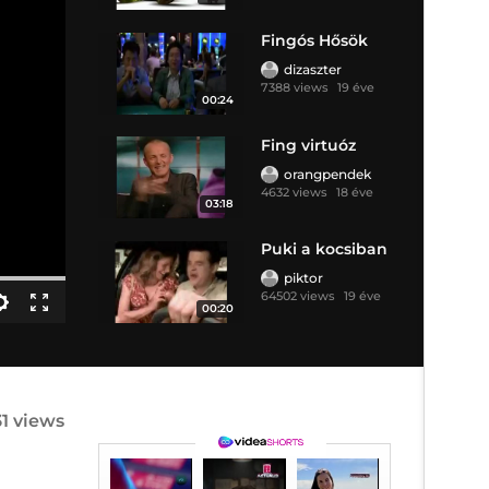
Fingós Hősök
dizaszter
7388 views
19 éve
00:24
Fing virtuóz
orangpendek
4632 views
18 éve
03:18
Puki a kocsiban
piktor
64502 views
19 éve
00:20
31 views