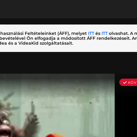
használási Feltételeinket (ÁFF), melyet
ITT
és
ITT
olvashat. A m
nybevételével Ön elfogadja a módosított ÁFF rendelkezéseit.
ea és a VideaKid szolgáltatásait.