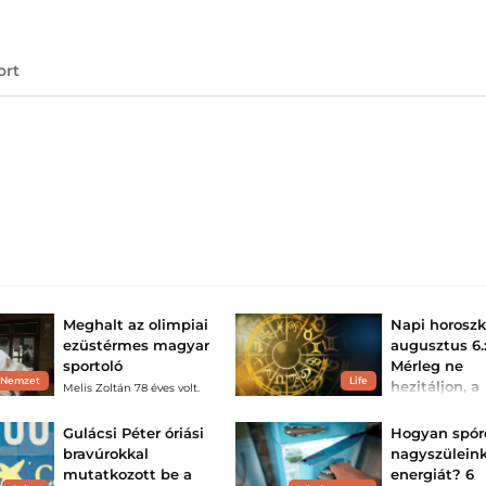
ort
Meghalt az olimpiai
Napi horosz
ezüstérmes magyar
augusztus 6.:
sportoló
Mérleg ne
 Nemzet
Life
hezitáljon, a
Melis Zoltán 78 éves volt.
Nyilasnak
környezetvál
Gulácsi Péter óriási
Hogyan spór
van szükség
bravúrokkal
nagyszülein
A napi horoszkóp
mutatkozott be a
energiát? 6
tanít, hogy az ö