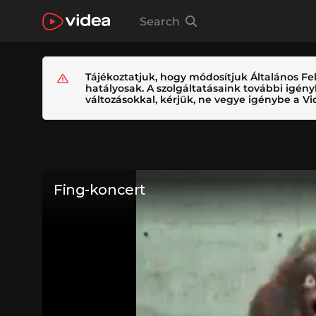
Search
Tájékoztatjuk, hogy módosítjuk Általános Fel
hatályosak. A szolgáltatásaink további igé
változásokkal, kérjük, ne vegye igénybe a Vid