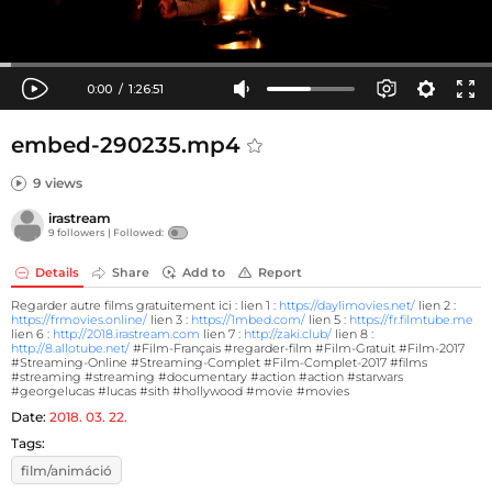
embed-290235.mp4
9 views
irastream
9 followers |
Followed:
Details
Share
Add to
Report
Regarder autre films gratuitement ici : lien 1 :
https://daylimovies.net/
lien 2 :
https://frmovies.online/
lien 3 :
https://1mbed.com/
lien 5 :
https://fr.filmtube.me
lien 6 :
http://2018.irastream.com
lien 7 :
http://zaki.club/
lien 8 :
http://8.allotube.net/
#Film-Français #regarder-film #Film-Gratuit #Film-2017
#Streaming-Online #Streaming-Complet #Film-Complet-2017 #films
#streaming #streaming #documentary #action #action #starwars
#georgelucas #lucas #sith #hollywood #movie #movies
Date:
2018. 03. 22.
Tags:
film/animáció