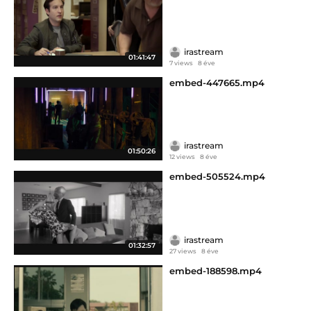
irastream
01:41:47
7 views
8 éve
embed-447665.mp4
irastream
01:50:26
12 views
8 éve
embed-505524.mp4
irastream
01:32:57
27 views
8 éve
embed-188598.mp4