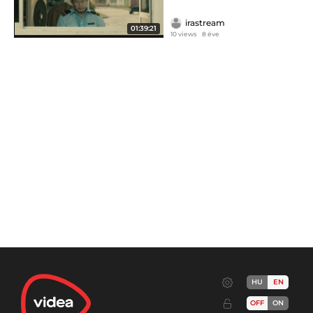
irastream
01:39:21
10 views
8 éve
HU
EN
OFF
ON