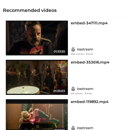
Recommended videos
embed-347111.mp4
irastream
01:33:55
554 views
8 éve
embed-353616.mp4
irastream
01:33:03
44 views
8 éve
embed-119892.mp4
irastream