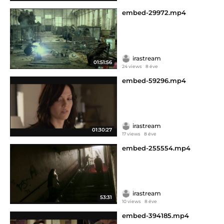
embed-29972.mp4
irastream
01:51:56
24 views
8 éve
embed-59296.mp4
irastream
01:30:27
17 views
8 éve
embed-255554.mp4
irastream
53:31
10 views
8 éve
embed-394185.mp4