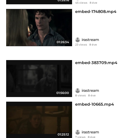
01:59:16
45 views
8 éve
embed-174808.mp4
irastream
01:26:34
23 views
8 éve
embed-383709.mp4
irastream
01:56:00
8 views
8 éve
embed-10665.mp4
irastream
01:25:12
7 views
8 éve