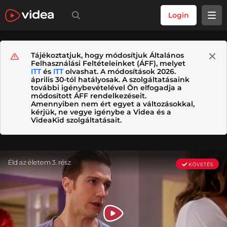
Login
Tájékoztatjuk, hogy módosítjuk Általános
Felhasználási Feltételeinket (ÁFF), melyet
ITT
és
ITT
olvashat. A módosítások 2026.
április 30-tól hatályosak. A szolgáltatásaink
további igénybevételével Ön elfogadja a
módosított ÁFF rendelkezéseit.
Amennyiben nem ért egyet a változásokkal,
kérjük, ne vegye igénybe a Videa és a
VideaKid szolgáltatásait.