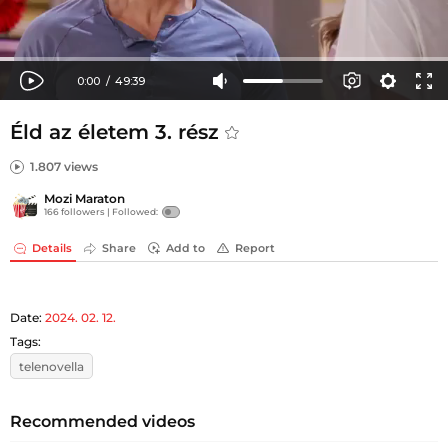
Éld az életem 3. rész
1.807 views
Mozi Maraton
166 followers |
Followed:
Details
Share
Add to
Report
Date:
2024. 02. 12.
Tags:
telenovella
Recommended videos