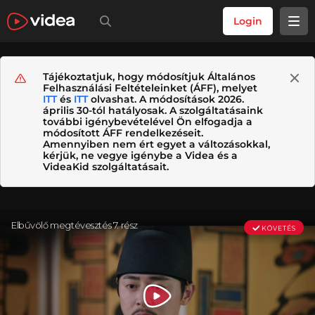
Login
Tájékoztatjuk, hogy módosítjuk Általános
Felhasználási Feltételeinket (ÁFF), melyet
ITT
és
ITT
olvashat. A módosítások 2026.
április 30-tól hatályosak. A szolgáltatásaink
további igénybevételével Ön elfogadja a
módosított ÁFF rendelkezéseit.
Amennyiben nem ért egyet a változásokkal,
kérjük, ne vegye igénybe a Videa és a
VideaKid szolgáltatásait.