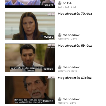
boil54
01:13:10
2021 views
2 éve
Megtévesztés 70.rész
the shadow
02:15:16
7558 views
2 éve
Megtévesztés 69.rész
the shadow
02:18:29
5885 views
2 éve
Megtévesztés 67.rész
the shadow
02:27:47
4131 views
2 éve