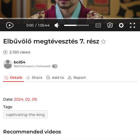
Elbűvölő megtévesztés 7. rész
2.150 views
boil54
1502 followers |
Followed:
Details
Share
Add to
Report
Date:
2024. 02. 09.
Tags:
captivating-the-king
Recommended videos