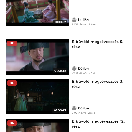
boil54
01:10:52
2953 views
2 éve
Elbűvölő megtévesztés 5.
HD
rész
boil54
01:05:35
2758 views
2 éve
Elbűvölő megtévesztés 3.
HD
rész
boil54
01:06:43
2193 views
2 éve
Elbűvölő megtévesztés 12.
HD
rész