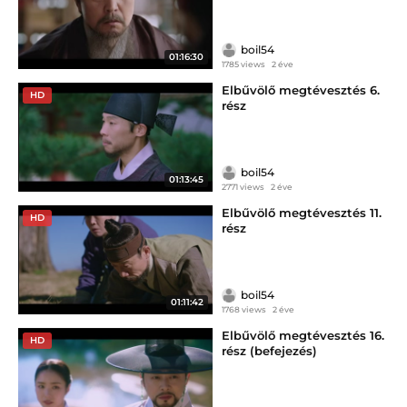
boil54
01:16:30
1785 views
2 éve
Elbűvölő megtévesztés 6.
HD
rész
boil54
01:13:45
2771 views
2 éve
Elbűvölő megtévesztés 11.
HD
rész
boil54
01:11:42
1768 views
2 éve
Elbűvölő megtévesztés 16.
HD
rész (befejezés)