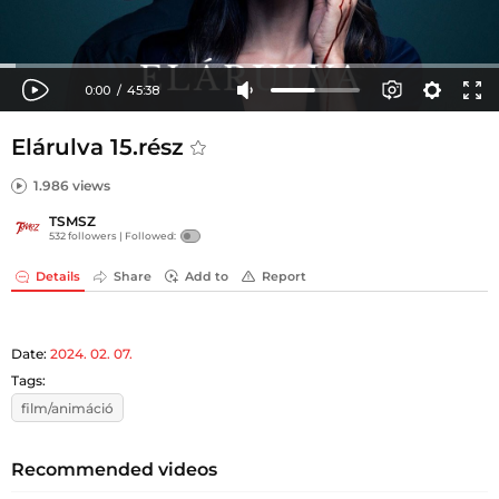
Elárulva 15.rész
1.986 views
TSMSZ
532 followers |
Followed:
Details
Share
Add to
Report
Date:
2024. 02. 07.
Tags:
film/animáció
Recommended videos