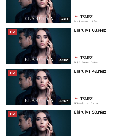
TSMSZ
43:11
1648 views
2 éve
Elárulva 68.rész
HD
TSMSZ
46:02
1854 views
2 éve
Elárulva 49.rész
HD
TSMSZ
45:07
1570 views
2 éve
Elárulva 50.rész
HD