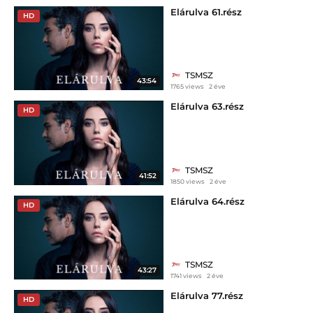
Elárulva 61.rész
HD
TSMSZ
43:54
1765 views
2 éve
Elárulva 63.rész
HD
TSMSZ
41:52
1850 views
2 éve
Elárulva 64.rész
HD
TSMSZ
43:27
1741 views
2 éve
Elárulva 77.rész
HD