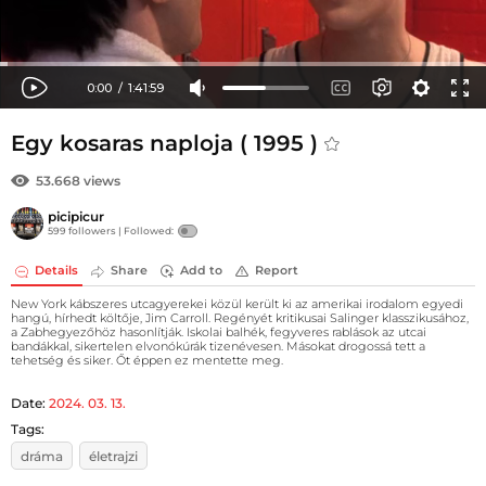
Egy kosaras naploja ( 1995 )
53.668 views
picipicur
599 followers |
Followed:
Details
Share
Add to
Report
New York kábszeres utcagyerekei közül került ki az amerikai irodalom egyedi
hangú, hírhedt költője, Jim Carroll. Regényét kritikusai Salinger klasszikusához,
a Zabhegyezőhöz hasonlítják. Iskolai balhék, fegyveres rablások az utcai
bandákkal, sikertelen elvonókúrák tizenévesen. Másokat drogossá tett a
tehetség és siker. Őt éppen ez mentette meg.
Date:
2024. 03. 13.
Tags:
dráma
életrajzi