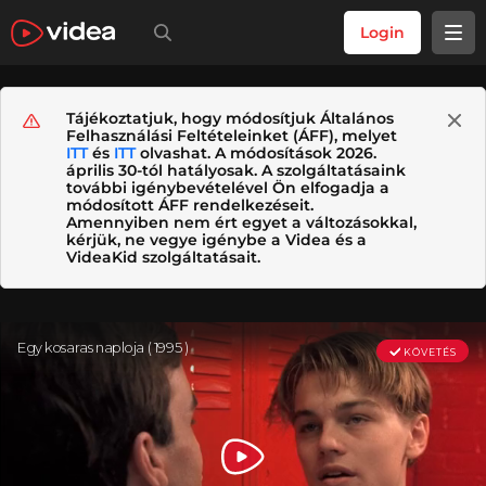
Login
Tájékoztatjuk, hogy módosítjuk Általános
Felhasználási Feltételeinket (ÁFF), melyet
ITT
és
ITT
olvashat. A módosítások 2026.
április 30-tól hatályosak. A szolgáltatásaink
további igénybevételével Ön elfogadja a
módosított ÁFF rendelkezéseit.
Amennyiben nem ért egyet a változásokkal,
kérjük, ne vegye igénybe a Videa és a
VideaKid szolgáltatásait.