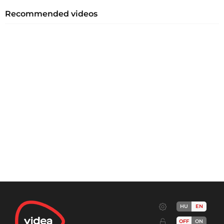
Recommended videos
HU
EN
OFF
ON