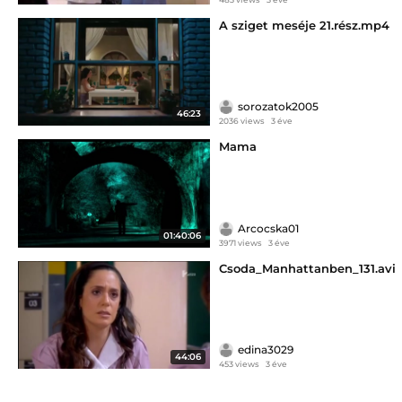
A sziget meséje 21.rész.mp4
sorozatok2005
46:23
2036 views
3 éve
Mama
Arcocska01
01:40:06
3971 views
3 éve
Csoda_Manhattanben_131.avi
edina3029
44:06
453 views
3 éve