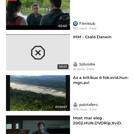
Filmklub
02:40
5512 views
9 éve
IHM - Csaló Darwin
Szilvio84
00:01
35 views
9 éve
Az a kritikus 6 fok.xvid.hun-
mgn.avi
palotafero
01:33:57
1736 views
9 éve
Most mar eleg .
2002.HUN.DVDRip.XviD.