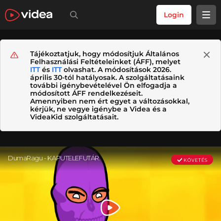
Login
Tájékoztatjuk, hogy módosítjuk Általános
Felhasználási Feltételeinket (ÁFF), melyet
ITT
és
ITT
olvashat. A módosítások 2026.
április 30-tól hatályosak. A szolgáltatásaink
további igénybevételével Ön elfogadja a
módosított ÁFF rendelkezéseit.
Amennyiben nem ért egyet a változásokkal,
kérjük, ne vegye igénybe a Videa és a
VideaKid szolgáltatásait.