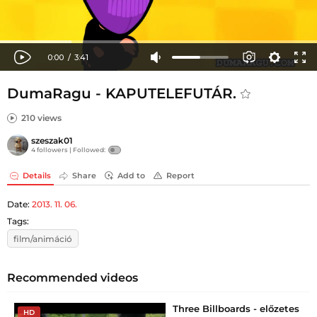
DumaRagu - KAPUTELEFUTÁR.
210 views
szeszak01
4 followers |
Followed:
Details
Share
Add to
Report
Date:
2013. 11. 06.
Tags:
film/animáció
Recommended videos
Three Billboards - előzetes
HD