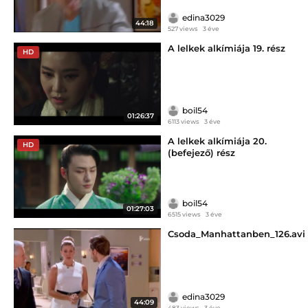
edina3029
44:18
527 views
3 éve
A lelkek alkímiája 19. rész
HD
boil54
01:26:37
6113 views
3 éve
A lelkek alkímiája 20.
HD
(befejező) rész
boil54
01:27:03
6515 views
3 éve
Csoda_Manhattanben_126.avi
edina3029
44:09
483 views
3 éve