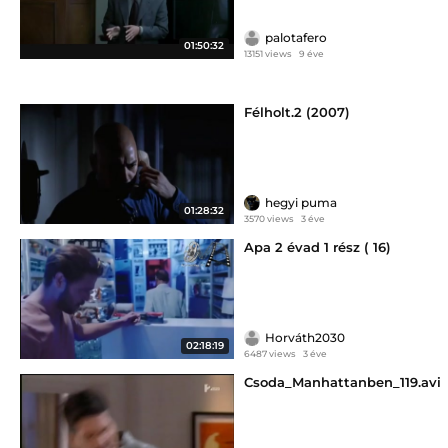
palotafero
01:50:32
13151 views
9 éve
Félholt.2 (2007)
hegyi puma
01:28:32
3570 views
3 éve
Apa 2 évad 1 rész ( 16)
Horváth2030
02:18:19
6487 views
3 éve
Csoda_Manhattanben_119.avi