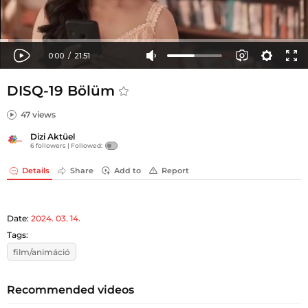
DISQ-19 Bölüm
47 views
Dizi Aktüel
6 followers |
Followed:
Details
Share
Add to
Report
Date:
2024. 03. 14.
Tags:
film/animáció
Recommended videos