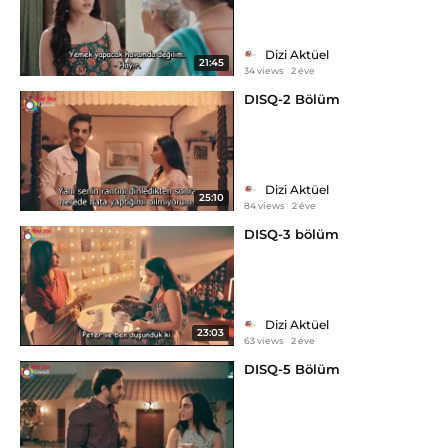
Dizi Aktüel
21:45
34 views
2 éve
DISQ-2 Bölüm
Dizi Aktüel
25:10
84 views
2 éve
DISQ-3 bölüm
Dizi Aktüel
23:03
63 views
2 éve
DISQ-5 Bölüm