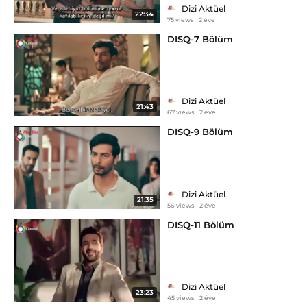
Dizi Aktüel
22:34
75 views
2 éve
DISQ-7 Bölüm
Dizi Aktüel
21:43
67 views
2 éve
DISQ-9 Bölüm
Dizi Aktüel
21:35
56 views
2 éve
DISQ-11 Bölüm
Dizi Aktüel
23:23
45 views
2 éve