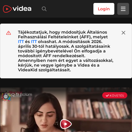
Login
Tájékoztatjuk, hogy módosítjuk Általános
Felhasználási Feltételeinket (ÁFF), melyet
ITT
és
ITT
olvashat. A módosítások 2026.
április 30-tól hatályosak. A szolgáltatásaink
további igénybevételével Ön elfogadja a
módosított ÁFF rendelkezéseit.
Amennyiben nem ért egyet a változásokkal,
kérjük, ne vegye igénybe a Videa és a
VideaKid szolgáltatásait.