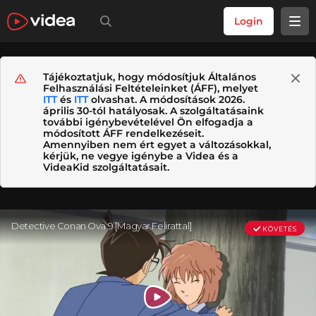
Login
Tájékoztatjuk, hogy módosítjuk Általános
Felhasználási Feltételeinket (ÁFF), melyet
ITT
és
ITT
olvashat. A módosítások 2026.
április 30-tól hatályosak. A szolgáltatásaink
további igénybevételével Ön elfogadja a
módosított ÁFF rendelkezéseit.
Amennyiben nem ért egyet a változásokkal,
kérjük, ne vegye igénybe a Videa és a
VideaKid szolgáltatásait.