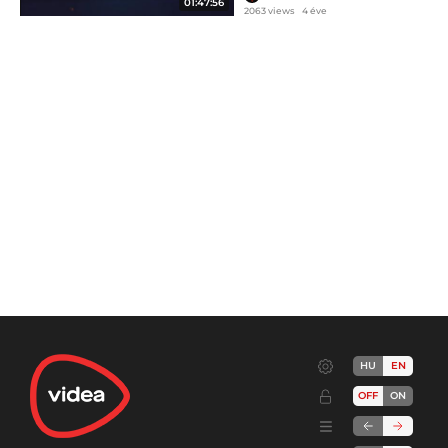
01:47:56
2063 views
4 éve
HU
EN
OFF
ON