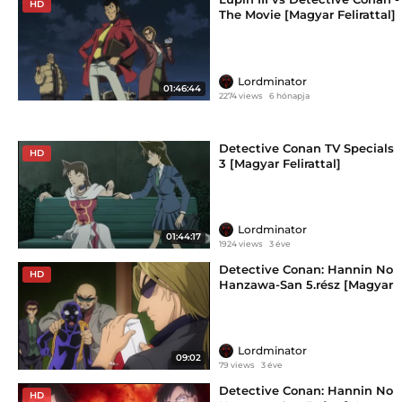
HD
The Movie [Magyar Felirattal]
Lordminator
01:46:44
2274 views
6 hónapja
Detective Conan TV Specials
HD
3 [Magyar Felirattal]
Lordminator
01:44:17
1924 views
3 éve
Detective Conan: Hannin No
HD
Hanzawa-San 5.rész [Magyar
Felirattal]
Lordminator
09:02
79 views
3 éve
Detective Conan: Hannin No
HD