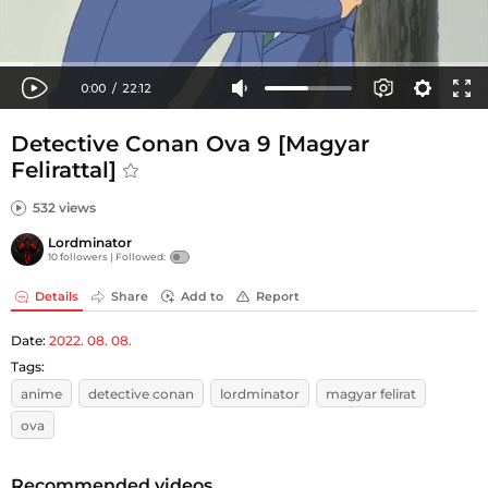
Detective Conan Ova 9 [Magyar
Felirattal]
532 views
Lordminator
10 followers |
Followed:
Details
Share
Add to
Report
Date:
2022. 08. 08.
Tags:
anime
detective conan
lordminator
magyar felirat
ova
Recommended videos