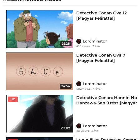
Detective Conan Ova 12
[Magyar Felirattal]
Lordminator
29:28
423 views
3 éve
Detective Conan Ova 7
[Magyar Felirattal]
Lordminator
24:54
482 views
4 éve
Detective Conan: Hannin No
HD
Hanzawa-San 9.rész [Magyar
Felirattal]
Lordminator
09:02
101 views
3 éve
Lupin III vs Detective Conan -