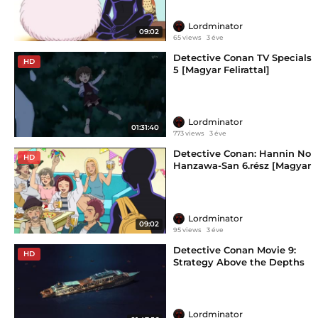
Lordminator
09:02
65 views
3 éve
Detective Conan TV Specials
HD
5 [Magyar Felirattal]
Lordminator
01:31:40
773 views
3 éve
Detective Conan: Hannin No
HD
Hanzawa-San 6.rész [Magyar
Felirattal]
Lordminator
09:02
95 views
3 éve
Detective Conan Movie 9:
HD
Strategy Above the Depths
(BlueRay) [Magyar Felirattal]
Lordminator