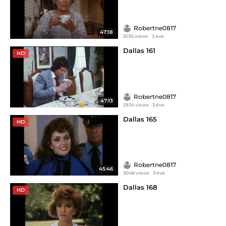
Robertne0817
47:18
3035 views
3 éve
Dallas 161
HD
Robertne0817
47:13
2934 views
3 éve
Dallas 165
HD
Robertne0817
45:46
3048 views
3 éve
Dallas 168
HD