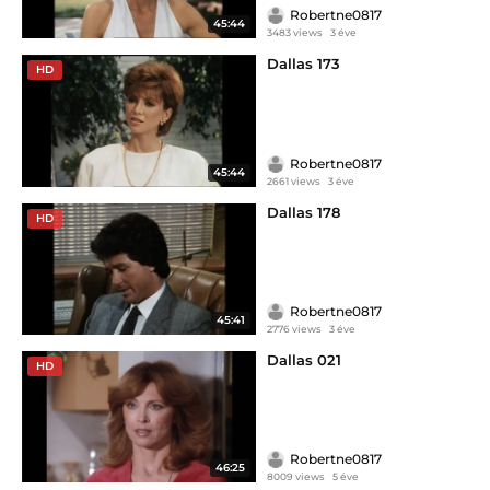
Robertne0817
45:44
3483 views
3 éve
Dallas 173
HD
Robertne0817
45:44
2661 views
3 éve
Dallas 178
HD
Robertne0817
45:41
2776 views
3 éve
Dallas 021
HD
Robertne0817
46:25
8009 views
5 éve