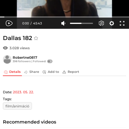
Dallas 182
3.028 views
Robertne0817
398 followers |
Followed:
Details
Share
Add to
Report
Date:
2023. 05. 22.
Tags:
film/animáció
Recommended videos