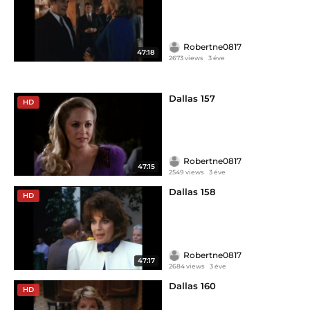
Robertne0817
47:18
2673 views
3 éve
Dallas 157
HD
Robertne0817
47:15
2549 views
3 éve
Dallas 158
HD
Robertne0817
47:17
2684 views
3 éve
Dallas 160
HD