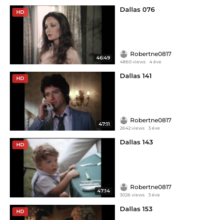
Dallas 076
HD
Robertne0817
46:49
4860 views
4 éve
Dallas 141
HD
Robertne0817
47:11
2642 views
3 éve
Dallas 143
HD
Robertne0817
47:14
3026 views
3 éve
Dallas 153
HD