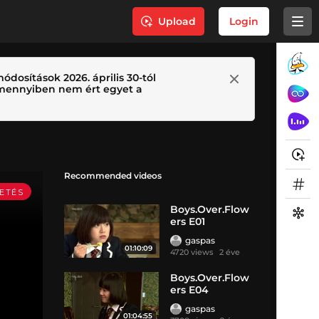
Upload
Login
ódosítások 2026. április 30-tól
 Amennyiben nem ért egyet a
Recommended videos
Boys.Over.Flow
ers E01
gaspas
01:10:09
4720 views
2 éve
Boys.Over.Flow
ers E04
gaspas
01:04:55