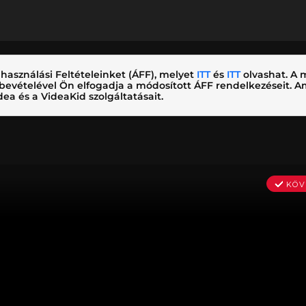
használási Feltételeinket (ÁFF), melyet
ITT
és
ITT
olvashat. A m
nybevételével Ön elfogadja a módosított ÁFF rendelkezéseit.
ea és a VideaKid szolgáltatásait.