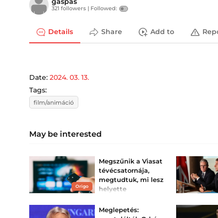
gaspas
321 followers |
Followed:
Details
Share
Add to
Rep
Date:
2024. 03. 13.
Tags:
film/animáció
May be interested
Megszűnik a Viasat
tévécsatornája,
megtudtuk, mi lesz
Origo
helyette
Sajnos egy népszerű
Viasat-csatornának
Meglepetés:
búcsút kell intenünk.