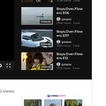
3708 views
2 éve
Boys.Over.Flow
ers E06
gaspas
01:04:22
2946 views
2 éve
Boys.Over.Flow
ers E07
gaspas
01:04:32
3020 views
2 éve
Boys.Over.Flow
ers E12
gaspas
01:03:53
1776 views
2 éve
10 views