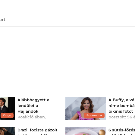
ort
Alábbhagyott a
A Buffy, a v
lendület a
réme bombá
Hajlandók
bikinis fotót
Origo
Borsonline
Koalíciójában,
posztolt: 56
bizonytalanná
kirobbanó
válhat Ukrajna
formában va
Brazil focista gázolt
6 sütés-főzé
támogatása
színés...