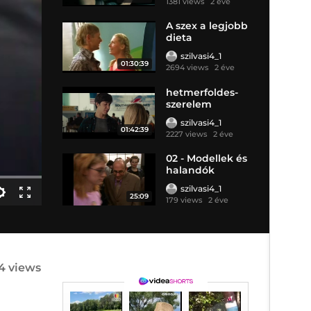
1381 views
2 éve
A szex a legjobb
dieta
szilvasi4_1
01:30:39
2694 views
2 éve
hetmerfoldes-
szerelem
szilvasi4_1
01:42:39
2227 views
2 éve
02 - Modellek és
halandók
szilvasi4_1
25:09
179 views
2 éve
4 views