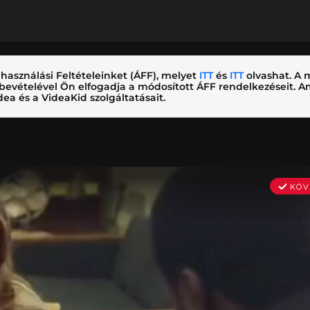
használási Feltételeinket (ÁFF), melyet
ITT
és
ITT
olvashat. A m
nybevételével Ön elfogadja a módosított ÁFF rendelkezéseit.
ea és a VideaKid szolgáltatásait.