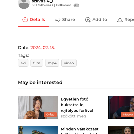
szilvasi4_1
318 followers |
Followed:
Details
Share
Add to
Rep
Date:
2024. 02. 15.
Tags:
avi
film
mp4
video
May be interested
Egyetlen fotó
buktatta le,
rejtélyes férfivel
Origo
Magyar
szökött meg
Gáspár Evelin
Váratlan helyen bukkant
Minden várakozást
fel az influenszer.