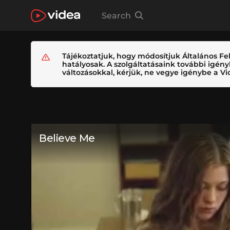
Search
Tájékoztatjuk, hogy módosítjuk Általános Fel
hatályosak. A szolgáltatásaink további igé
változásokkal, kérjük, ne vegye igénybe a Vid