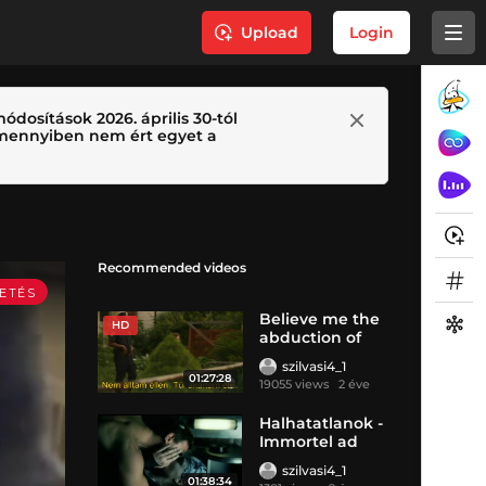
Upload
Login
ódosítások 2026. április 30-tól
 Amennyiben nem ért egyet a
Recommended videos
Believe me the
HD
abduction of
lisa mcvey 2018
szilvasi4_1
01:27:28
19055 views
2 éve
Halhatatlanok -
Immortel ad
vitam - 2004
szilvasi4_1
01:38:34