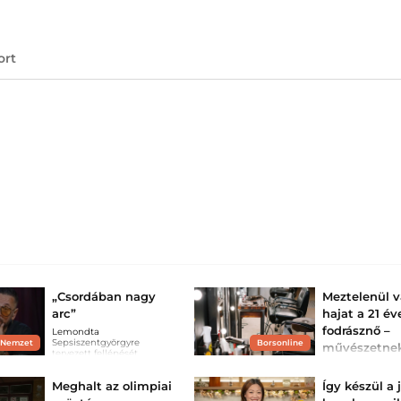
ort
„Csordában nagy
Meztelenül 
arc”
hajat a 21 év
fodrásznő –
Lemondta
Sepsiszentgyörgyre
 Nemzet
Borsonline
művészetne
tervezett fellépését
tartja, a
Majoros Péter Majka.
szomszédok
Meghalt az olimpiai
Így készül a
viszont kiak